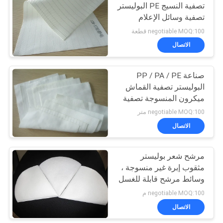
تصفية النسيج PE البوليستر
تصفية وسائل الإعلام
21
لحقيبة التصفية الصناعية
negotiable MOQ:100 قطعة
الاتصال
كيس مرشح قفص
صناعة PP / PA / PE
البوليستر تصفية القماش
ميكرون المنسوجة تصفية
النسيج
negotiable MOQ:100 متر
الاتصال
16
مرشح شعر بوليستر
قماش مرشح PTFE
مثقوب إبرة غير منسوجة ،
وسائط مرشح قابلة للغسل
negotiable MOQ:100 م
الاتصال