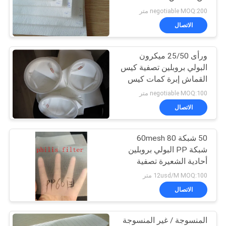
الجلفنة
POLICY
negotiable MOQ:200 متر
الاتصال
92
ورأى 25/50 ميكرون
كيس الفلتر الصناعي
البولي بروبلين تصفية كيس
القماش إبرة كمات كيس
فلتر محبوكة
negotiable MOQ:100 متر
الاتصال
50 شبكة 60mesh 80
44
شبكة PP البولي بروبلين
أحادية الشعيرة تصفية
شبكة مرشح ميكرون
القماش
12usd/M MOQ:100 متر
الاتصال
المنسوجة / غير المنسوجة