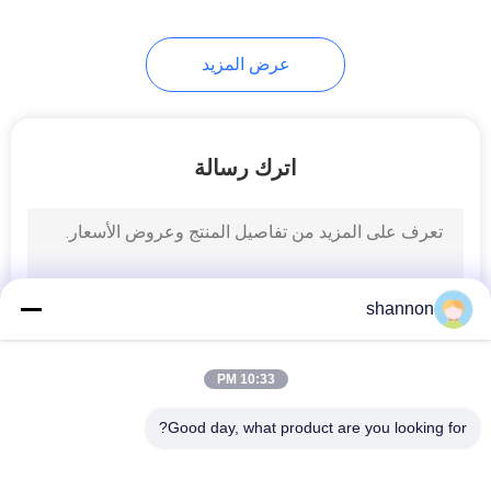
24
عرض المزيد
قماش مرشح منسوج
اترك رسالة
13
shannon
قماش مرشح نايلون
10:33 PM
Good day, what product are you looking for?
فئات شعبية
جميع