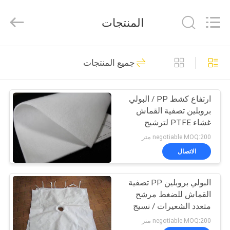
Philis
Filter
Technology
المنتجات
Co.,
Ltd..
All
Rights
الصفحة
Reserved.
48
جميع المنتجات
الرئيسية
قماش تصفية الغبار
ارتفاع كشط PP / البولي
منتجات
بروبلين تصفية القماش
غشاء PTFE لترشيح
معلومات
السائل
negotiable MOQ:200 متر
عنا
الاتصال
23
قماش الألياف
البولي بروبلين PP تصفية
جولة
القماش للضغط مرشح
في
الزجاجية
متعدد الشعيرات / نسيج
مرشح حيدة
المعمل
negotiable MOQ:200 متر