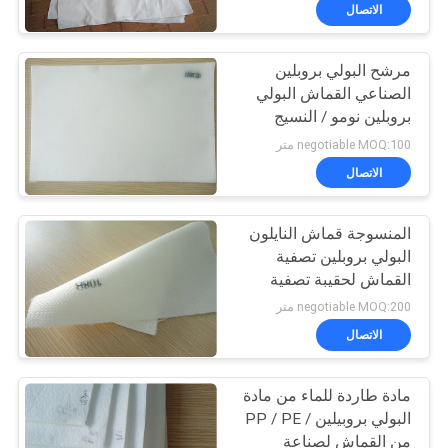
الاتصال
مراقبة
مرشح البولي بروبلين
الجودة
57
الصناعي القماش البولي
بروبلين نومو / النسيج
قماش مرشح ميكرون
اتصل
الصحافة مرشح خيوط
negotiable MOQ:100 متر
متعددة
بنا
الاتصال
المنسوجة قماش النايلون
اطلب
البولي بروبلين تصفية
اقتباس
القماش لحقيبة تصفية
13
السائل
negotiable MOQ:200 متر
تصفية اكسسوارات
خريطة
الاتصال
الموقع
الصحافة
مادة طاردة للماء من مادة
البولي بروبيلين / PP / PE
PRIVACY
من القماش لصناعة