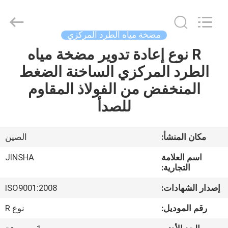
Philis
Filter
Technology
Co.,
Ltd..
مضخة مياه الطرد المركزي
All
Rights
R نوع إعادة تدوير مضخة مياه
الصفحة
Reserved.
الطرد المركزي الساخنة الضغط
الرئيسية
المنخفض من الفولاذ المقاوم
منتجات
للصدأ
معلومات
مكان المنشأ:
الصين
عنا
اسم العلامة
JINSHA
التجارية:
جولة
إصدار الشهادات:
ISO9001:2008
في
رقم الموديل:
نوع R
المعمل