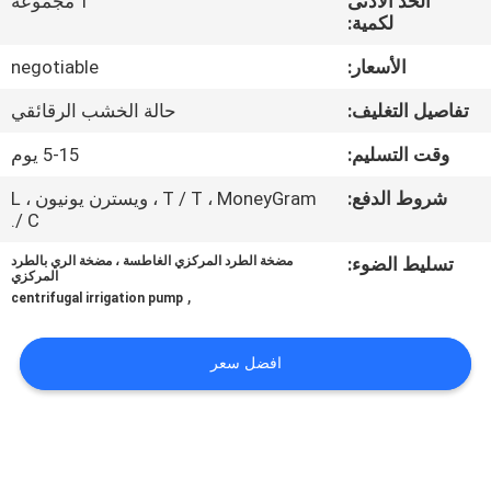
الحد الأدنى
1 مجموعة
لكمية:
مراقبة
الأسعار:
negotiable
الجودة
تفاصيل التغليف:
حالة الخشب الرقائقي
اتصل
وقت التسليم:
5-15 يوم
بنا
شروط الدفع:
T / T ، MoneyGram ، ويسترن يونيون ، L
/ C.
اطلب
تسليط الضوء:
مضخة الطرد المركزي الغاطسة ، مضخة الري بالطرد
المركزي
,
اقتباس
centrifugal irrigation pump
افضل سعر
خريطة
الموقع
PRIVACY