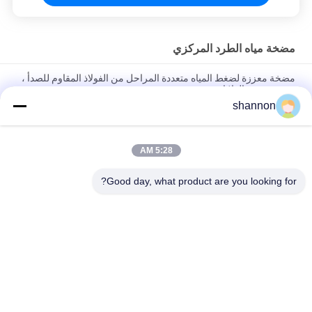
مضخة مياه الطرد المركزي
مضخة معززة لضغط المياه متعددة المراحل من الفولاذ المقاوم للصدأ ،
مضخة تغذية الغلايات
shannon
مضخة تغذية الغلايات بمضخة إطفاء الحريق العمودية المحمولة في
محطة توليد الطاقة الحرارية
5:28 AM
مضخة مياه طرد مركزي متعددة المراحل RO Micro Booster مع 12
شهرًا Warratntly
Good day, what product are you looking for?
فئات شعبية
جميع
قماش الألياف 
قماش تصفية الغبار
الزجاجية
تصفية اكسسوارات 
قماش مرشح ميكرون
الصحافة