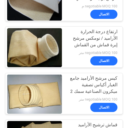
POLICY
negotiable MOQ:100 م
الاتصال
92
ارتفاع درجة الحرارة
كيس الفلتر الصناعي
الأراميد / نومكس مرشح
إبرة قماش من القماش
لترشيح الغبار
negotiable MOQ:100 متر
الاتصال
كيس مرشح الأراميد جامع
44
الغبار أكياس تصفية
ميكرون الصناعية سمك 2
شبكة مرشح ميكرون
مم
negotiable MOQ:100 متر
الاتصال
قماش ترشيح الأراميد