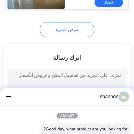
الاتصال
14
قماش مرشح P84
عرض المزيد
اترك رسالة
14
نسيج مرشح PPS
shannon
4:37 AM
Good day, what product are you looking for?
16