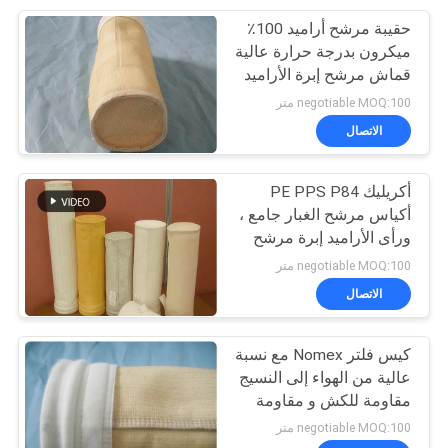
حقيبة مرشح أراميد 100٪
24
ميكرون بدرجة حرارة عالية
قماش مرشح إبرة الأراميد
قماش مرشح منسوج
negotiable MOQ:100 متر
الاتصال
أكريليك PE PPS P84
أكياس مرشح الغبار جامع ،
ورأى الأراميد إبرة مرشح
13
الكيميائية المقاومة
negotiable MOQ:100 متر
الاتصال
قماش مرشح نايلون
كيس فلتر Nomex مع نسبة
عالية من الهواء إلى النسيج
مقاومة للكش و مقاومة
لدرجات الحرارة العالية
negotiable MOQ:100 متر
لجمع غبار فرن الاسمنت