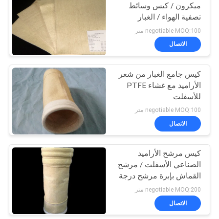
ميكرون / كيس وسائط
تصفية الهواء / الغبار
21
لصناعة الأسمنت ISO
negotiable MOQ:100 متر
الاتصال
كيس مرشح قفص
كيس جامع الغبار من شعر
الأراميد مع غشاء PTFE
للأسفلت
negotiable MOQ:100 متر
الاتصال
16
كيس مرشح الأراميد
قماش مرشح PTFE
الصناعي الأسفلت / مرشح
القماش بإبرة مرشح درجة
حرارة عالية ISO
negotiable MOQ:200 متر
الاتصال