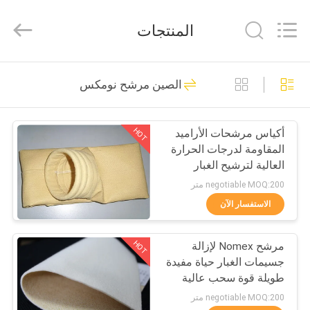
Philis
Filter
Technology
المنتجات
Co.,
Ltd..
All
Rights
الصفحة
Reserved.
48
الصين مرشح نومكس
الرئيسية
قماش تصفية الغبار
HOT
أكياس مرشحات الأراميد
منتجات
المقاومة لدرجات الحرارة
العالية لترشيح الغبار
معلومات
الصناعي
negotiable MOQ:200 متر
عنا
الاستفسار الآن
23
قماش الألياف
HOT
مرشح Nomex لإزالة
جولة
جسيمات الغبار حياة مفيدة
في
الزجاجية
طويلة قوة سحب عالية
المعمل
negotiable MOQ:200 متر