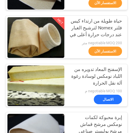
الاستفسار الآن
مراقبة
HOT
حياة طويلة من ارتداء كيس
الجودة
57
فلتر Nomex لترشيح الغبار
عند درجات حرارة أعلى في
قماش مرشح ميكرون
اتصل
فرن ذوبان الصلب
negotiable MOQ:200 متر
بنا
الاستفسار الآن
الإسفنج المعاد تدويره من
اطلب
اللباد نومكس لوسادة رغوة
اقتباس
آلة نقل الحرارة
13
negotiable MOQ:100 م
تصفية اكسسوارات
خريطة
الاتصال
الموقع
الصحافة
إبرة محبوكة لكمات
نومكس مرشح قماش
PRIVACY
مرشح بوليستر صناعي