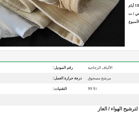
تي / ت
الألياف الزجاجية
رقم الموديل::
مرشح مسحوق
درجة حرارة العمل::
99.9٪
التقنيات::
رشيح الهواء / الغاز