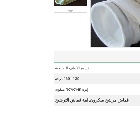
نسيج الألياف الزجاجية
130 - 260 درجة
إبرة Nowoven مثقوبة
قماش مرشح ميكرون
لفة قماش الترشيح
,