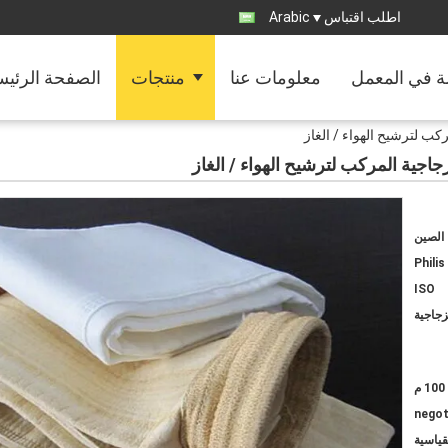
اطلب اقتباس
Arabic
ة في المعمل
معلومات عنا
منتجات
الصفحة الرئيس
ب لترشيح الهواء / الغاز
جية المركب لترشيح الهواء / الغاز
الصين
Philis
ISO
جاجية
100 م
negot
قياسية