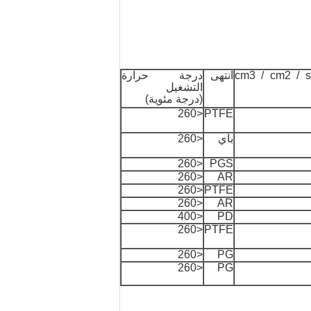
ية الهواء (cm3 / cm2 / s ·
انتهى
درجة حرارة
التشغيل
(درجة مئوية)
<260
PTFE
باي
<260
<260
PGS
<260
AR
<260
PTFE
<260
AR
<400
PD
<260
PTFE
<260
PG
<260
PG