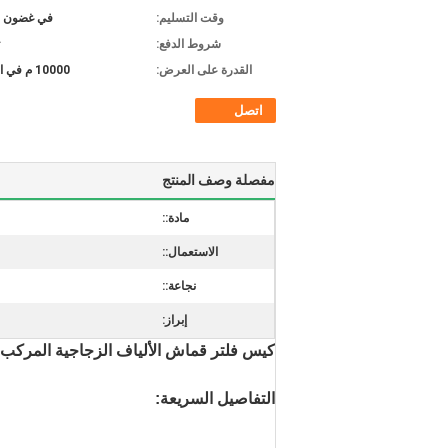
وقت التسليم:
في غضون 10 أيام
شروط الدفع:
القدرة على العرض:
10000 م في الأسبوع
اتصل
مفصلة وصف المنتج
مادة::
الاستعمال::
نجاعة::
إبراز:
كيس فلتر قماش الألياف الزجاجية المركب لت
التفاصيل السريعة: