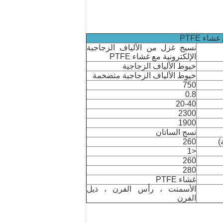
اء PTFE
نسيج غزل من الألياف الزجاجية
الإلكترونية مع غشاء PTFE
خيوط الألياف الزجاجية
خيوط الألياف الزجاجية متضخمة
750
0.8
20-40
2300
1900
نسج الساتان
)
260
<1
260
280
غشاء PTFE
الأسمنت ، رأس الفرن ، ذيل
الفرن