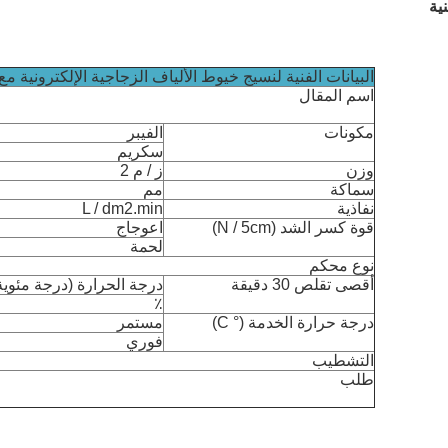
ية
البيانات الفنية لنسيج خيوط الألياف الزجاجية الإلكترونية مع غش
اسم المقال
مكونات
الفيبر
سكريم
وزن
ز / م 2
سماكة
مم
نفاذية
L / dm2.min
قوة كسر الشد (N / 5cm)
اعوجاج
لحمة
نوع محكم
أقصى تقلص 30 دقيقة
درجة الحرارة (درجة مئوية
٪
درجة حرارة الخدمة (° C)
مستمر
فوري
التشطيب
طلب