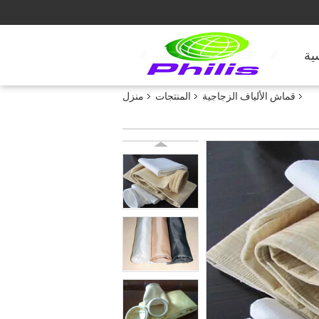
ية
قماش الألياف الزجاجية
المنتجات
منزل