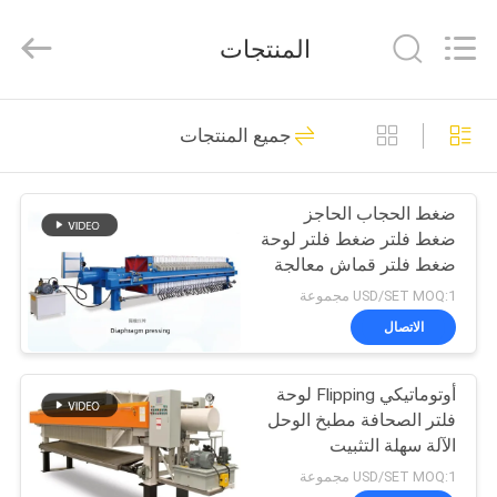
Philis
Filter
Technology
المنتجات
Co.,
Ltd..
All
Rights
الصفحة
Reserved.
48
جميع المنتجات
الرئيسية
قماش تصفية الغبار
ضغط الحجاب الحاجز
منتجات
ضغط فلتر ضغط فلتر لوحة
ضغط فلتر قماش معالجة
معلومات
مياه الصرف الصحي
USD/SET MOQ:1 مجموعة
عنا
الاتصال
23
قماش الألياف
أوتوماتيكي Flipping لوحة
جولة
فلتر الصحافة مطبخ الوحل
في
الزجاجية
الآلة سهلة التثبيت
المعمل
USD/SET MOQ:1 مجموعة