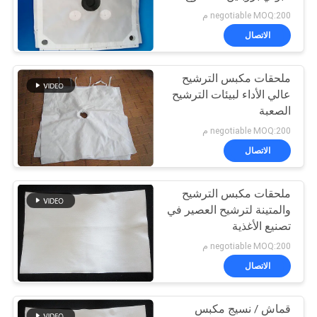
المستخدمة في إزالة الماء
POLICY
negotiable MOQ:200 م
من الوحل
الاتصال
92
ملحقات مكبس الترشيح
كيس الفلتر الصناعي
عالي الأداء لبيئات الترشيح
الصعبة
negotiable MOQ:200 م
الاتصال
ملحقات مكبس الترشيح
44
والمتينة لترشيح العصير في
تصنيع الأغذية
شبكة مرشح ميكرون
negotiable MOQ:200 م
الاتصال
قماش / نسيج مكبس