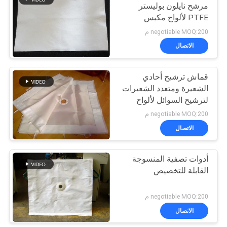
مرشح نايلون بوليستر
PTFE لألواح مكبس
21
المرشح
negotiable MOQ:200 م
الاتصال
كيس مرشح قفص
قماش ترشيح أحادي
الشعيرة ومتعدد الشعيرات
لترشيح السوائل لألواح
مرشح الضغط
negotiable MOQ:200 م
الاتصال
16
أدوات تصفية المنسوجة
قماش مرشح PTFE
القابلة للتخصيص
negotiable MOQ:200 م
الاتصال