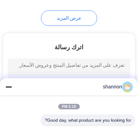
24
عرض المزيد
قماش مرشح منسوج
اترك رسالة
13
shannon
قماش مرشح نايلون
2:18 PM
Good day, what product are you looking for?
فئات شعبية
جميع