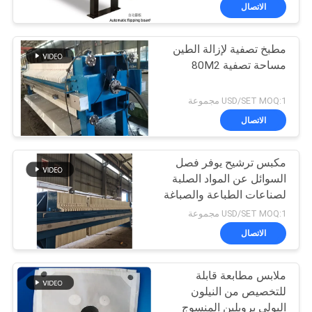
الاتصال
مراقبة
مطبخ تصفية لإزالة الطين
الجودة
57
مساحة تصفية 80M2
قماش مرشح ميكرون
اتصل
USD/SET MOQ:1 مجموعة
بنا
الاتصال
مكبس ترشيح يوفر فصل
اطلب
السوائل عن المواد الصلبة
اقتباس
لصناعات الطباعة والصباغة
13
والمسالخ وتجهيز الأغذية
USD/SET MOQ:1 مجموعة
بمساحة ترشيح كبيرة 280
تصفية اكسسوارات
خريطة
الاتصال
متر مربع
الموقع
الصحافة
ملابس مطابعة قابلة
للتخصيص من النيلون
PRIVACY
البولي بروبلين المنسوج