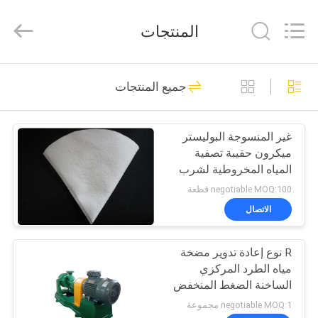
Philis
Filter
Technology
المنتجات
Co.,
Ltd..
All
Rights
الصفحة
Reserved.
48
جميع المنتجات
الرئيسية
قماش تصفية الغبار
غير المنسوجة البوليستر
منتجات
ميكرون حقيبة تصفية
المياه المخروطية لشرب
معلومات
المياه الترشيح
negotiable MOQ:100 قطعة
عنا
الاتصال
23
قماش الألياف
R نوع إعادة تدوير مضخة
جولة
مياه الطرد المركزي
في
الزجاجية
الساخنة الضغط المنخفض
من الفولاذ المقاوم للصدأ
المعمل
negotiable MOQ:1 مجموعة