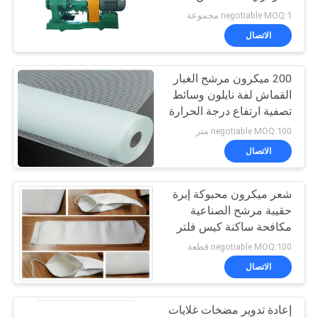
الصلب المصبوب
POLICY
negotiable MOQ:1 مجموعة
الاتصال
92
200 ميكرون مرشح الغبار
كيس الفلتر الصناعي
القماش لفة نايلون وسائط
تصفية ارتفاع درجة الحرارة
negotiable MOQ:100 متر
الاتصال
شعر ميكرون محبوكة إبرة
44
حقيبة مرشح الصناعية
مكافحة ساكنة كيس فلتر
شبكة مرشح ميكرون
المياه البوليستر
negotiable MOQ:100 قطعة
الاتصال
إعادة تدوير مضخات غلايات