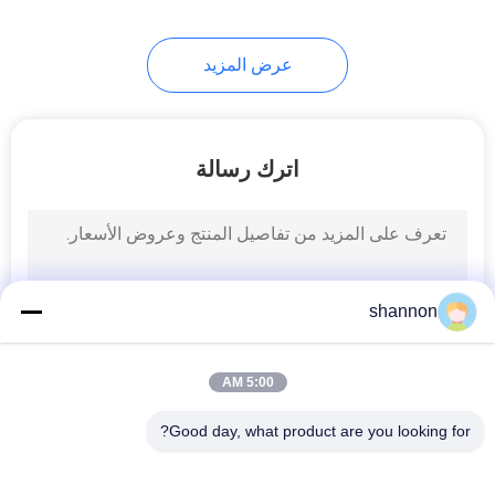
24
عرض المزيد
قماش مرشح منسوج
اترك رسالة
13
shannon
قماش مرشح نايلون
5:00 AM
Good day, what product are you looking for?
فئات شعبية
جميع