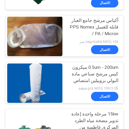
الاتصال
مراقبة
أكياس مرشح جامع الغبار
الجودة
57
قابلة للغسل PPS Nomex
/ PA / Micron
قماش مرشح ميكرون
اتصل
negotiable MOQ:100 متر
بنا
الاتصال
0.5um - 200um ميكرون
اطلب
كيس مرشح صناعي مادة
اقتباس
البولي بروبيلين امتصاص
13
النفط 7 "X 32"
2-5$/pcs MOQ:100 قطعة
تصفية اكسسوارات
خريطة
الاتصال
الموقع
الصحافة
15kw مرحلة واحدة إعادة
تدوير مضخة مياه الطرد
PRIVACY
المركزي غاطسة من