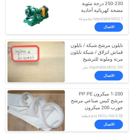
230-250 درجة مئوية
مضخة كهربائية أحادية
21
الطور
negotiable MOQ:1 مجموعة
الاتصال
كيس مرشح قفص
نايلون مرشح شبكة / نايلون
قماش انزلاق / شبكة نايلون
مرنة وملونة للترشيح
negotiable MOQ:100 متر
الاتصال
16
1-200 ميكرون PP PE
قماش مرشح PTFE
مرشح كيس صناعي مرشح
جورب 200 ميكرون
2-5$/pcs MOQ:100 قطعة
الاتصال