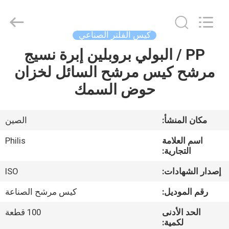
Philis
Filter
Technology
Co.,
Ltd..
كيس الفلتر الصناعي
All
Rights
PP / البولي بروبلين إبرة نسيج
الصفحة
Reserved.
مرشح كيس مرشح السائل لخزان
الرئيسية
حوض السمك
منتجات
مكان المنشأ:
الصين
معلومات
اسم العلامة
Philis
عنا
التجارية:
إصدار الشهادات:
ISO
جولة
رقم الموديل:
كيس مرشح الصناعة
في
الحد الأدنى
100 قطعة
المعمل
لكمية: