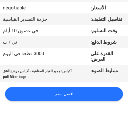
الأسعار:
negotiable
مراقبة
تفاصيل التغليف:
حزمة التصدير القياسية
الجودة
وقت التسليم:
في غضون 10 أيام
اتصل
شروط الدفع:
تي / ت
بنا
القدرة على
3000 قطعة في اليوم
العرض:
اطلب
تسليط الضوء:
,
أكياس تجميع الغبار الصناعية ، أكياس مرشح pall
pall filter bags
اقتباس
افضل سعر
خريطة
الموقع
PRIVACY