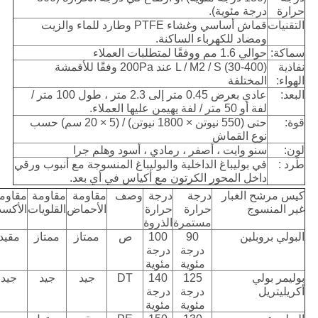
حرارة
درجة مئوية).
التقنيات
قماش أساسي وغشاء PTFE وطارد للماء والزيت
ومضاد للكهرباء الساكنة.
سماكة:
حوالي 1.6 مم ووفقًا لمتطلبات العملاء
نفاذية
(30-400) L / M2 / S عند 200Pa وفقًا للأقمشة
الهواء:
المختلفة
البعد:
عادي بعرض 0.45 متر إلى 2.3 متر ، طول 100 متر /
لفة أو 50 متر / لفة يهيمن عليها العملاء.
قوة:
حتى (550 نيوتن × 1800 نيوتن) / (5 × 20 سم) حسب
نوع القماش
لون:
سنو وايت ، أصفر ، رمادي ، أسود وهلم جرا
طَرد :
في بوليباغ الداخلية والبوليباغ المنسوجة مع أنبوب ورقي
داخل المحور الكرتون مع أكياس في أي بعد.
كيس مرشح الغبار
درجة
درجة
وصف
مقاومة
مقاومة
مقاوم
غير المنسوج
حرارة
حرارة
الأحماض
القلويات
الأكسد
مستمرة
الذروة
البولي بروبلين
90
100
ص
ممتاز
ممتاز
مقيد
درجة
درجة
مئوية
مئوية
بوليمر بولي
125
140
DT
جيد
جيد
جيد
أكريليتريل
درجة
درجة
مئوية
مئوية