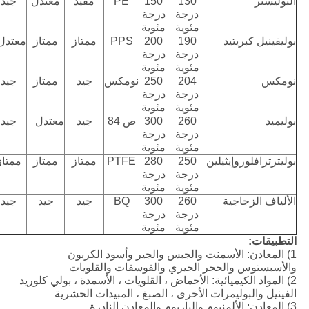
البوليستر
130
150
PE
مقيد
معتدل
جيد
درجة
درجة
مئوية
مئوية
بوليفينيل كبريتيد
190
200
PPS
ممتاز
ممتاز
معتدل
درجة
درجة
مئوية
مئوية
نومكس
204
250
نومكس
جيد
ممتاز
جيد
درجة
درجة
مئوية
مئوية
بوليميد
260
300
ص 84
جيد
معتدل
جيد
درجة
درجة
مئوية
مئوية
بوليترترافلوروإيثيلين
250
280
PTFE
ممتاز
ممتاز
ممتاز
درجة
درجة
مئوية
مئوية
الألياف الزجاجية
260
300
BQ
جيد
جيد
جيد
درجة
درجة
مئوية
مئوية
التطبيقات:
1) المعادن: الأسمنت والجبس والجير وأسود الكربون
والأسبستوس والحجر الجيري والفوسفات والقلويات
2) المواد الكيميائية: الأحماض ، القلويات ، الأسمدة ، بولي كلوريد
الفينيل والبوليمرات الأخرى ، الصبغ ، المبيدات الحشرية
3) المعادن: الألمنيوم والباريوم والمعادن النادرة