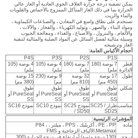
يمكن تصفية درجة حرارة الغلاف الجوي العادية أو الغاز عالي
الحرارة بما في ذلك الغاز المتآكل الممزوج بالأحماض والقلويات
والماء والزيت
.
تستخدم على نطاق واسع في المعادن ، والصناعات الكيماوية ،
ومواد البناء ، والصهر ، وتوليد الكهرباء ، والفخار ، والآلات ،
والألغام ، والبترول ، والأصباغ ، والغذاء ، ومعالجة الحبوب
وسيلة مثالية لفصل السائل عن المواد الصلبة والمثالية لتنقية
الغاز وترشيحه
أحجام الأكياس العامة:
P4S
P3S
P2S
P1S
قطر
7 بوصة (180
7 بوصة (180
4 بوصة (105
4 بوصة (105
الدائرة
ملم)
ملم)
ملم)
ملم)
طول
17 بوصة
32 بوصة
9 بوصة (230
15 بوصة
(450 مم)
(810 مم)
مم)
(380 مم)
شكلي
طوق
طوق
طوق
طوق
PureSeal أو
PureSeal أو
PureSeal أو
PureSeal أو
SS
SS
SS
SS
مناسب
طراز SC25 /
نموذج SC25
نموذج SC10
نموذج SC16
/ SD50
SD25
المؤشرات الرئيسية:
مادة
PE ، PP ، أكريليك ، PPS ، ميلتر ، P84 ،
Metamax.الألياف الزجاجية و FMS
درجة
(130 درجة مئوية) أو ارتفاع في درجة الحرارة (300