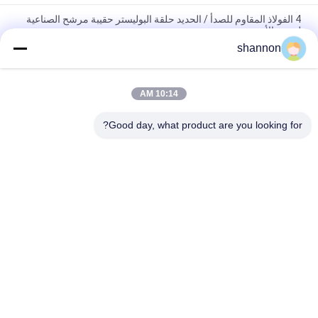
4 الفولاذ المقاوم للصدأ / الحديد حلقة البوليستر حقيبة مرشح الصناعية
لمصنع الأسمنت
shannon
كيس القماش مرشح مصنع الأسمنت البوليستر PTFE الصناعية 130-
150 درجة
10:14 AM
ورأى ميكرون إبرة أكياس ميكرون تصفية الاكريليك نايلون للغبار /
ترشيح الهواء
Good day, what product are you looking for?
فئات شعبية
جميع
قماش الألياف 
قماش تصفية الغبار
الزجاجية
تصفية اكسسوارات 
قماش مرشح ميكرون
الصحافة
شبكة مرشح ميكرون
كيس الفلتر الصناعي