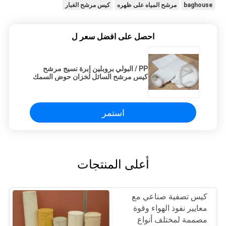
baghouse
مرشح المياه على ظهره
كيس مرشح الغبار
احصل على افضل سعر ل
PP / البولي بروبلين إبرة نسيج مرشح
كيس مرشح السائل لخزان حوض السمك
استمر
أعلى المنتجات
كيس تصفية صناعي مع
معايير نفوذ الهواء وقوة
مصممة لمختلف أنواع