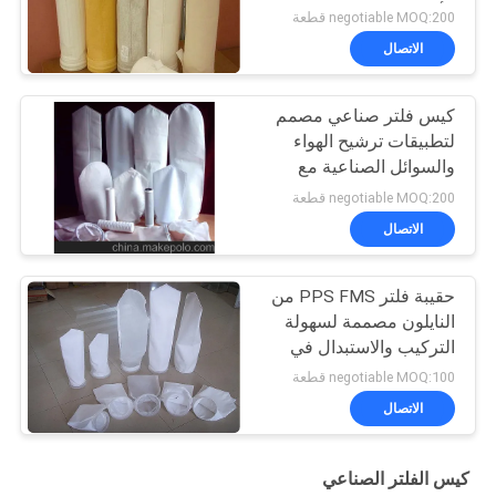
الأقمشة واحتياجات العملاء
negotiable MOQ:200 قطعة
الاتصال
كيس فلتر صناعي مصمم
لتطبيقات ترشيح الهواء
والسوائل الصناعية مع
خيارات قوة وياقة قابلة
negotiable MOQ:200 قطعة
للتكوين
الاتصال
حقيبة فلتر PPS FMS من
النايلون مصممة لسهولة
التركيب والاستبدال في
معدات تجميع الغبار
negotiable MOQ:100 قطعة
والترشيح الصناعية
الاتصال
المختلفة
كيس الفلتر الصناعي