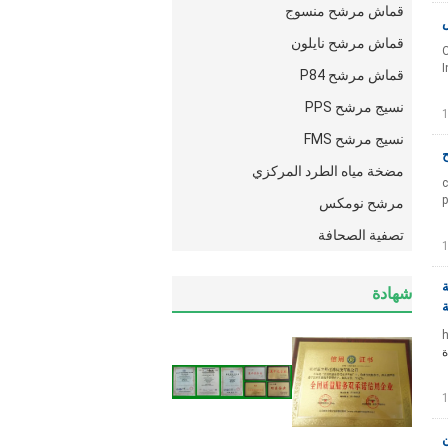
قماش مرشح منسوج
قماش مرشح نايلون
C
I
قماش مرشح P84
نسيج مرشح PPS
نسيج مرشح FMS
مضخة مياه الطرد المركزي
c
p
مرشح نومكس
تصفية الصحافة
رجة
شهادة
ة
h
ة