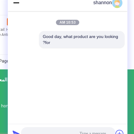
shannon
اتصل
10:53 AM
il: High filtration
 acid ,anti alkali, ...
Good day, what product are you looking 
for?
Page 1 of 3
خريطة الموقع
إتصال
جولة في المع
رقم المبنى 2،709 غرفة
منطقة jiang gan.
master@philisfilter.com
موقع الجوال