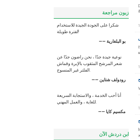
D
New Applicable Industries: Building Material Shops, Manufactu
زبون مراجعة
شكرا على الجودة الجيدة للاستخدام
لفترة طويلة!
—— بو البلغارية
I
ة
نوعية جيدة جدًا ، نحن راضون جدًا عن
شعر المرشح المثقوب بالإبرة وقماش
الفلتر غير المنسوج.
—— رودولف شتاين
V
أنا أحب الخدمة ، والاستجابة السريعة
للغاية ، والعمل المهني.
—— مكسيم كايا
h
ابن دردش الآن
د