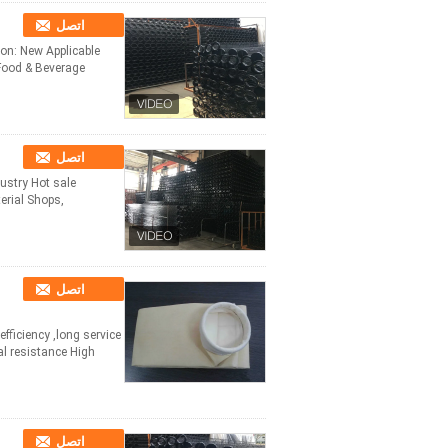
اتصل
ion: New Applicable
 Food & Beverage
اتصل
dustry Hot sale
erial Shops,
اتصل
efficiency ,long service
resistance High ...
اتصل