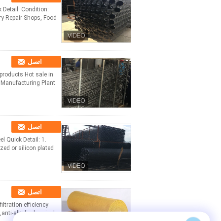
Detail: Condition:
اتصل
 products Hot sale in
nufacturing Plant, ...
اتصل
l Quick Detail: 1.
 or silicon plated ...
اتصل
ltration efficiency
ti-alkali, chemical ...