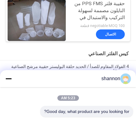
حقيبة فلتر PPS FMS من
النايلون مصممة لسهولة
التركيب والاستبدال في
معدات تجميع الغبار
negotiable MOQ:100 قطعة
والترشيح الصناعية
الاتصال
المختلفة
كيس الفلتر الصناعي
4 الفولاذ المقاوم للصدأ / الحديد حلقة البوليستر حقيبة مرشح الصناعية
لمصنع الأسمنت
shannon
كيس القماش مرشح مصنع الأسمنت البوليستر PTFE الصناعية 130-
150 درجة
5:23 AM
ورأى ميكرون إبرة أكياس ميكرون تصفية الاكريليك نايلون للغبار /
ترشيح الهواء
Good day, what product are you looking for?
فئات شعبية
جميع