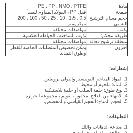
مادة
PE ، PP ، NMO ، PTFE
صفعة
قفل PP ، الفولاذ المقاوم للصدأ
حجم مسام الترشيح
0.5 ، 1،5 ، 10 ، 25 ، 50 ، 100 ، 200
النسبي
ميكرومتر
يكتب
مواصفات مختلفة
طريقة محكم:
تذوب الساخنة ، الخياطة العكسية
منطقة ترشيح فعالة
مواصفات مختلفة
آحرون
يمكن تخصيص المتطلبات الخاصة للقطر
وطوق التمديد
إشعارات:
1. المواد المتاحة: البوليستر والبولي بروبيلين
2. البناء: ملحوم أو مخيط
3. نوع طوق: حلقة الصلب أو حلقة بلاستيكية
4. الانتهاء من العلاج: محفور ، تقويم ، مجموعة الحرارة
5. الحجم المتاح: الحجم القياسي والمخصص.
التطبيقات:
1. صناعة الدهانات واللك
2. معالجة مياه الصرف الصحي