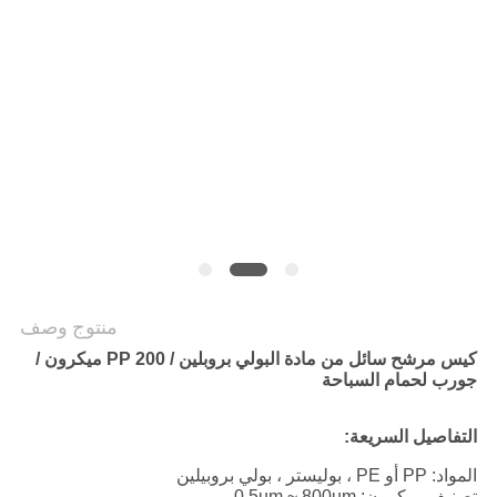
POLICY
منتوج وصف
كيس مرشح سائل من مادة البولي بروبلين / PP 200 ميكرون /
جورب لحمام السباحة
التفاصيل السريعة:
المواد: PP أو PE ، بوليستر ، بولي بروبيلين
تصنيف ميكرون: 0.5um ~ 800um