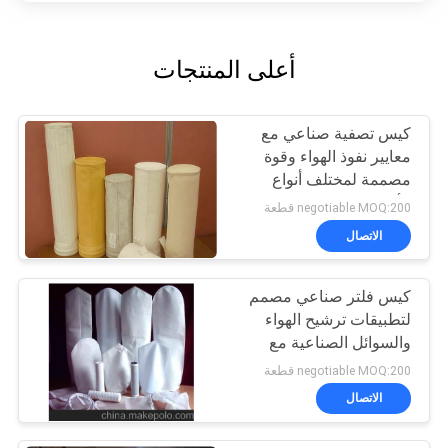
أعلى المنتجات
كيس تصفية صناعي مع
معايير نفوذ الهواء وقوة
مصممة لمختلف أنواع
الأقمشة واحتياجات العملاء
negotiable MOQ:200 قطعة
الاتصال
كيس فلتر صناعي مصمم
لتطبيقات ترشيح الهواء
والسوائل الصناعية مع
خيارات قوة وياقة قابلة
negotiable MOQ:200 قطعة
للتكوين
الاتصال