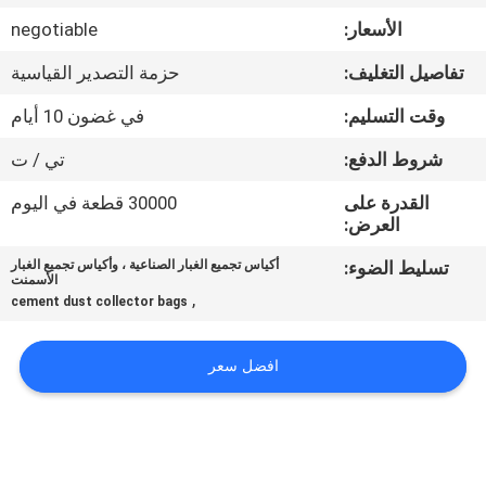
الأسعار:
negotiable
مراقبة
تفاصيل التغليف:
حزمة التصدير القياسية
الجودة
وقت التسليم:
في غضون 10 أيام
اتصل
شروط الدفع:
تي / ت
بنا
القدرة على
30000 قطعة في اليوم
العرض:
اطلب
تسليط الضوء:
أكياس تجميع الغبار الصناعية ، وأكياس تجميع الغبار
الأسمنت
اقتباس
,
cement dust collector bags
خريطة
افضل سعر
الموقع
PRIVACY