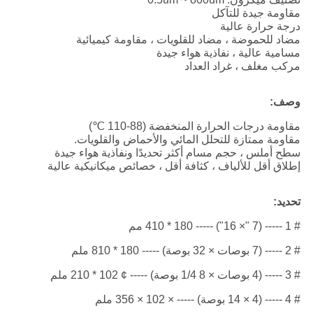
مقاومة جيدة للتآكل
درجة حرارة عالية
مضاد للحموضة ، مضاد للقلويات ، مقاومة كيميائية
مسامية عالية ، نفاذية هواء جيدة
مركب مغلف ، غراد العداد
وصف:
مقاومة درجات الحرارة المنخفضة (88-110 ℃)
مقاومة ممتازة للتحلل المائي والأحماض والقلويات.
سطح أملس ، حجم مسام أكثر تحديدًا ونفاذية هواء جيدة
إطلاق أقل للألياف ، كثافة أقل ، خصائص ميكانيكية عالية
تحديد:
# 1 ----- (7 "× 16") ----- 180 * 410 مم
# 2 ----- (7 بوصات × 32 بوصة) ----- 180 * 810 ملم
# 3 ----- (4 بوصات × 8 1/4 بوصة) ----- ¢ 102 * 210 ملم
# 4 ----- (4 × 14 بوصة) ----- × 102 × 356 ملم