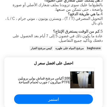
3.
هل يمكنك عمل شعاري على العبوة؟
بالطبع!ما عليك سوى تزويدنا بملف شعارك الأصلي أو صورة
واضحة ، حتى نتمكن من صنعها.
4.
ما هي طريقة الدفع؟
التحويل المصرفي (T / T) ، ويسترن يونيون ، موني جرام ، L / C ،
باي بال
5.
كم من الوقت يستغرق الإنتاج؟
عادة ما يكون ذلك في غضون 5 إلى 7 أيام بعد الحصول على
دفعتك وتأكيد جميع التفاصيل.
baghouse
مرشح المياه على ظهره
كيس مرشح الغبار
احصل على افضل سعر ل
200 أكياس مرشح قماش بولي بروبلين
PTFE ميكرون / جورب لحمام السباحة
استمر