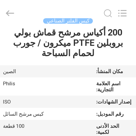
Philis
Filter
Technology
Co.,
Ltd..
كيس الفلتر الصناعي
All
Rights
200 أكياس مرشح قماش بولي
الصفحة
Reserved.
بروبلين PTFE ميكرون / جورب
الرئيسية
لحمام السباحة
منتجات
مكان المنشأ:
الصين
معلومات
اسم العلامة
Philis
عنا
التجارية:
إصدار الشهادات:
ISO
جولة
رقم الموديل:
كيس مرشح السائل
في
الحد الأدنى
100 قطعة
المعمل
لكمية: