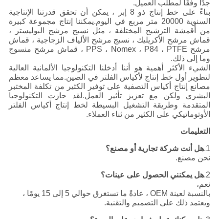
جدًا وفقًا لمطلب العميل.
بناءً على خط إنتاج ذو 8 إبر ، يمكن أن تحقق قدرتنا الإنتاجية
السنوية 20000 متر مربع في اليوم.يمكننا إنتاج مجموعة كبيرة
من أقمشة الترشيح المختلفة ، مثل نسيج مرشح البوليستر ،
قماش مرشح الأكريليك ، نسيج مرشح الألياف الزجاجية ، قماش
مرشح PPS ، Nomex ، P84 ، PTFE ، قماش مرشح منسوج
وما إلى ذلك.
الشيء الأكثر أهمية هو أننا أدخلنا التكنولوجيا الألمانية العالية
لتطوير أول خط إنتاج لأكياس الفلتر في الصين.مما يساعد معظم
مصانع إنتاج أكياس التصفية على توفير الكثير من تكلفة المختبر
البشري ولكن مع تعزيز تأثير العمل.لقد حازت التكنولوجيا
المتقدمة وطريقة التشغيل البسيطة لخط إنتاج أكياس الفلتر
الأوتوماتيكي على الكثير من ثناء العملاء.
التعليمات
1.
هل أنت شركة تجارية أو مصنع؟
نحن مصنع.
2.
هل يمكنني الحصول على عينات؟
نعم،
بالنسبة لعينة OEM ، عادةً ما تستغرق حوالي 5 إلى 15 يومًا ،
ويعتمد ذلك على التصميم والتقنية.