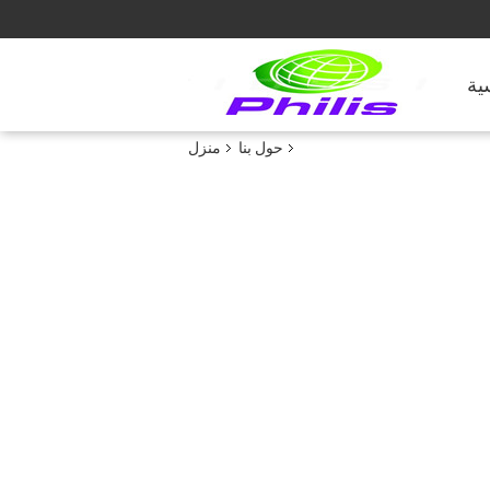
ية
حول بنا
منزل