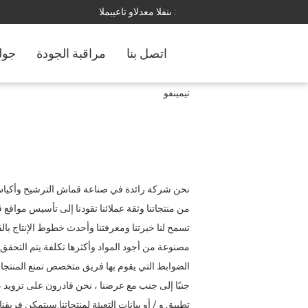
المبيعات والدعم الفنى :
اتصل بنا
مراقبة الجودة
جول
تيمينفو
نحن شركة رائدة في صناعة قماش الترشيح وأكياس ا
من منتجاتنا وثقة عملائنا تقودنا إلى تأسيس مواقع ق
تسمح لنا خبرتنا ومعرفتنا وأحدث خطوط الإنتاج بالق
مصنوعة من أجود المواد وأكثرها تكلفة.يتم التحقق 
الضوابط التي يقوم بها فريق متخصص تمنع المنتجات
جنبًا إلى جنب مع عرضنا ، نحن قادرون على تزويد عم
تطبيق و / أو بيانات التعبئة لمنتجاتنا.سيتمكن فريقن