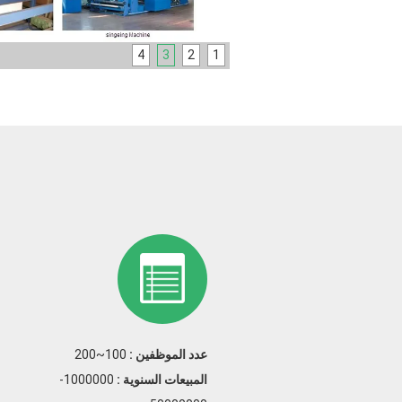
4
3
2
1
عدد الموظفين :
100~200
المبيعات السنوية :
1000000-