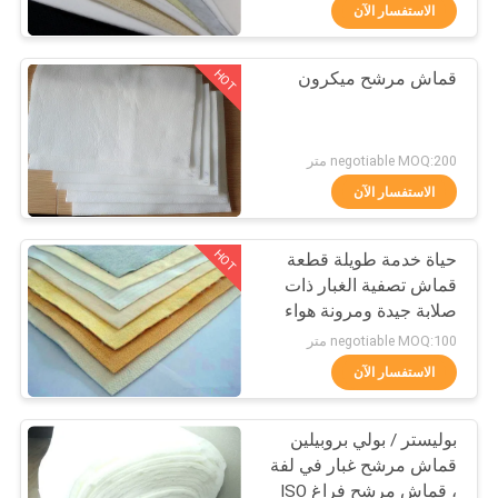
الاستفسار الآن
مراقبة
HOT
قماش مرشح ميكرون
الجودة
57
قماش مرشح ميكرون
اتصل
negotiable MOQ:200 متر
بنا
الاستفسار الآن
HOT
حياة خدمة طويلة قطعة
اطلب
قماش تصفية الغبار ذات
اقتباس
صلابة جيدة ومرونة هواء
13
عالية
negotiable MOQ:100 متر
تصفية اكسسوارات
خريطة
الاستفسار الآن
الموقع
الصحافة
بوليستر / بولي بروبيلين
قماش مرشح غبار في لفة
PRIVACY
، قماش مرشح فراغ ISO