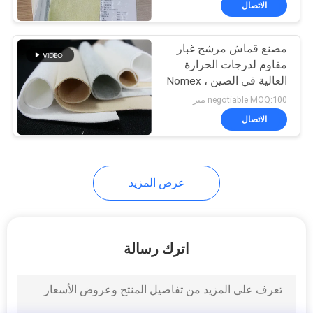
الاتصال
14
قماش مرشح P84
مصنع قماش مرشح غبار
مقاوم لدرجات الحرارة
العالية في الصين Nomex ،
PPS ، Glassfiber ، PTFE
negotiable MOQ:100 متر
الاتصال
14
عرض المزيد
نسيج مرشح PPS
اترك رسالة
16