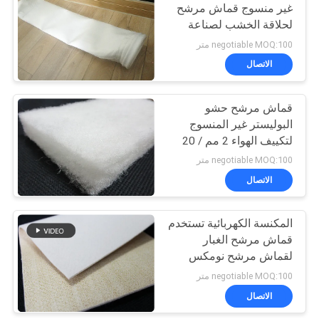
غير منسوج قماش مرشح
لحلاقة الخشب لصناعة
21
الأخشاب ISO
negotiable MOQ:100 متر
الاتصال
كيس مرشح قفص
قماش مرشح حشو
البوليستر غير المنسوج
لتكييف الهواء 2 مم / 20
مم / 25 مم
negotiable MOQ:100 متر
الاتصال
16
المكنسة الكهربائية تستخدم
قماش مرشح PTFE
قماش مرشح الغبار
لقماش مرشح نومكس
لدرجات حرارة عالية
negotiable MOQ:100 متر
الاتصال