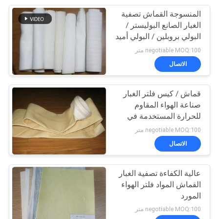
المنسوجة القماش تصفية
24
الغبار الصانع البوليستر /
البولي بروبلين / البولي أميد
قماش مرشح منسوج
ISO9001
negotiable MOQ:100 متر
الاتصال
قماش / كيس فلتر الغبار
صناعة الهواء المقاوم
للحرارة المستخدمة في
13
مصنع الأسمنت
negotiable MOQ:100 متر
الاتصال
قماش مرشح نايلون
عالية الكفاءة تصفية الغبار
القماش المواد فلتر الهواء
المورد
negotiable MOQ:100 متر