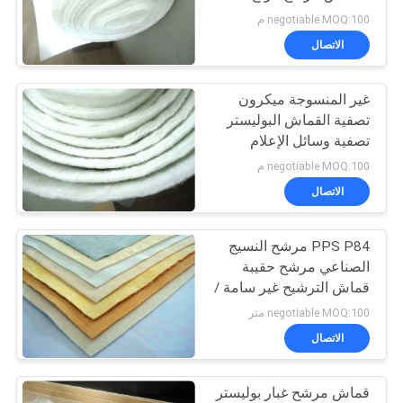
POLICY
negotiable MOQ:100 م
الاتصال
92
غير المنسوجة ميكرون
كيس الفلتر الصناعي
تصفية القماش البوليستر
تصفية وسائل الإعلام
المضادة للحمض ISO
negotiable MOQ:100 م
الاتصال
PPS P84 مرشح النسيج
44
الصناعي مرشح حقيبة
قماش الترشيح غير سامة /
شبكة مرشح ميكرون
عديم الرائحة
negotiable MOQ:100 متر
الاتصال
قماش مرشح غبار بوليستر