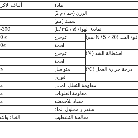
مادة
ألياف الاكر
الوزن (جم / م 2)
0
سمك (مم)
نفاذية الهواء (L / m2 / s)
-300
قوة الشد (N / 5 × 20 سم)
اعوجاج
≥ 1200
لحمة
≥1300
استطالة الشد (％)
اعوجاج
0
لحمة
5
درجة حرارة العمل (℃)
متواصل
≤140
فوري
0
مقاومة التحلل المائي
مم
مقاومة القلويات
مم
مضاد للاحمضه
مم
استقرار محلول الماء
معالجة التشطيب
الغناء والت