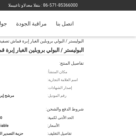
86-571-85366000
المبيعات والدعم الفنى :
اتصل بنا
مراقبة الجودة
جول
البوليستر / البولي بروبلين الغبار إبرة قماش تصف
البوليستر / البولي بروبلين الغبار إبر
تفاصيل المنتج:
مكان المنشأ:
اسم العلامة التجارية:
إصدار الشهادات:
رقم الموديل:
مرشح إبرة 
شروط الدفع والشحن:
الحد الأدنى لكمية:
200
الأسعار:
iable
تفاصيل التغليف:
حزمة التصدير ال