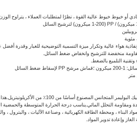
خيوط عالية القوة ، نظرًا لمتطلبات العملاء ، يتراوح الوزن من 350 جم / م 2 إلى 800 جم 
نفاذية هواء عالية وتكرار ميزة التسمية التوضيحية للغبار وقدرة أفضل 
مقاومة منخفضة للترشيح وانخفاض ضغط السائل.
عادةً في الترشيح ، يشير الأكريليك إلى أكريليك البوليم
 ومقاومة التحلل المائي.يناسب درجة الحرارة المتوسطة والحمضية العا
اد البناء ، ومحطة الطاقة الكهربائية ، وصناعة الآليات ، والبترول ، وا
غاز وإعادة تدوير المواد.