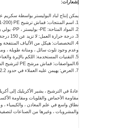
إشعارات:
يمكن إنتاج لباد البوليستر بواسطة سكريم عادي أو خيوط 
1. اسم المنتجات: قماش ترشيح PE (1-200 ميكرون) / PP (1-200 ميكرون) لترشيح السائل
2. المواد المتاحة: PE- بوليستر ، PP- بولي بروبيلين
3. درجة حرارة العمل: لا تزيد عن 150 درجة مئوية
4. التخصصات: هيكل من الألياف المنتفخة و
وعدم وجود تلوث سائل ، ومتانة طويلة ، و
5. التقنيات المستخدمة: اللكم بالإبرة والغناء وتقنية التلميع بالضغط.
6.المواصفات: قماش مرشح PE لترشيح السائل: 1-200 ميكرون ؛قماش مرشح PP لإسقاط ضغط السائل
7. العرض: يهيمن عليه العملاء في حدود 2.2 متر
مقاومة الأحماض والقلويات ومقاومة الأكسدة
نطاق واسع في علم المعادن ، والكيمياء ، ومو
والمشروبات ، وغيرها من الصناعات لتصفية ال