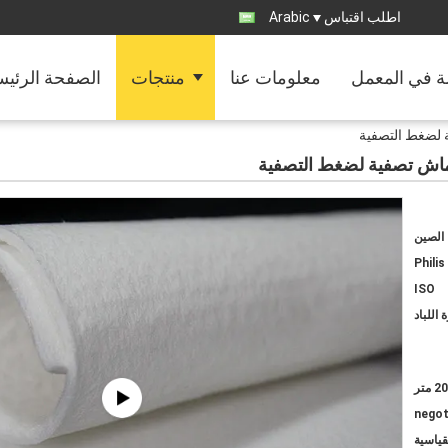
اطلب اقتباس
Arabic
ة في المعمل
معلومات عنا
منتجات
الصفحة الرئيس
ية لضغط التصفية
ة قماش تصفية لضغط التصفية
الصين
Philis
ISO
اللباد
 متر
negot
قياسية