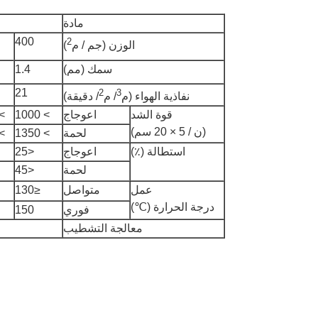
مادة
400
2
الوزن (جم / م
)
سمك (مم)
1.4
21
2
3
نفاذية الهواء (م
/ م
/ دقيقة)
قوة الشد
اعوجاج
> 1000
1000
(ن / 5 × 20 سم)
لحمة
> 1350
1400
استطالة (٪)
اعوجاج
<25
لحمة
<45
عمل
متواصل
≤130
درجة الحرارة (℃)
فوري
150
معالجة التشطيب