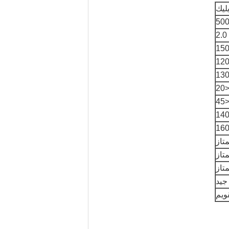
يليك
50
2.0
150
<2
<4
16
تاز
تاز
تاز
جيد
قويم