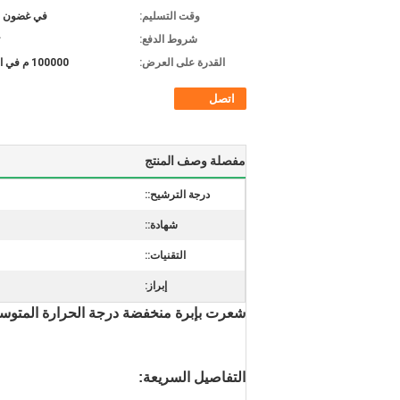
وقت التسليم:
في غضون 10 أيام
شروط الدفع:
القدرة على العرض:
100000 م في الأسبوع
اتصل
مفصلة وصف المنتج
درجة الترشيح::
شهادة::
التقنيات::
إبراز:
شعرت بإبرة منخفضة درجة الحرارة المتوسطة ف
التفاصيل السريعة: