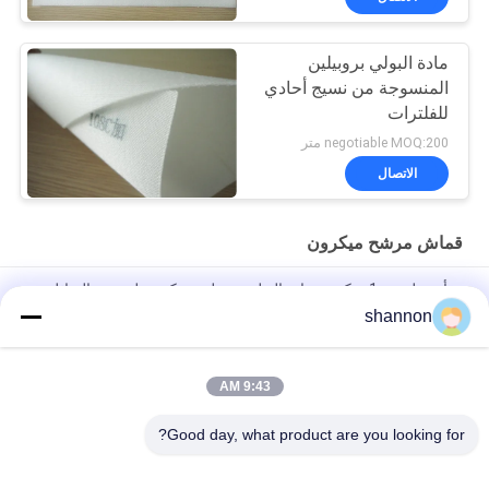
قماش
مادة البولي بروبيلين
المنسوجة من نسيج أحادي
للفلترات
negotiable MOQ:200 متر
الاتصال
قماش مرشح ميكرون
ورأى بوليستر 1 ميكرون مادة البولي بروبلين ميكرون لترشيح السائل
shannon
قماش مرشح بوليستر ميكرون يعالج بمكونات سيليكون ترشيح سائل
مضاد للكهرباء الساكنة
9:43 AM
5/10 ميكرون PE ميكرون تصفية النسيج مكافحة ساكنة لصناعة مرشح
السائل
Good day, what product are you looking for?
فئات شعبية
جميع