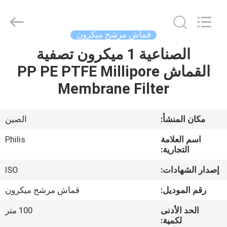
Philis
Filter
Technology
Co.,
Ltd..
قماش مرشح ميكرون
All
Rights
الصناعية 1 ميكرون تصفية
الصفحة
Reserved.
القماش PP PE PTFE Millipore
الرئيسية
Membrane Filter
منتجات
مكان المنشأ:
الصين
معلومات
اسم العلامة
Philis
عنا
التجارية:
إصدار الشهادات:
ISO
جولة
رقم الموديل:
قماش مرشح ميكرون
في
الحد الأدنى
100 متر
المعمل
لكمية: