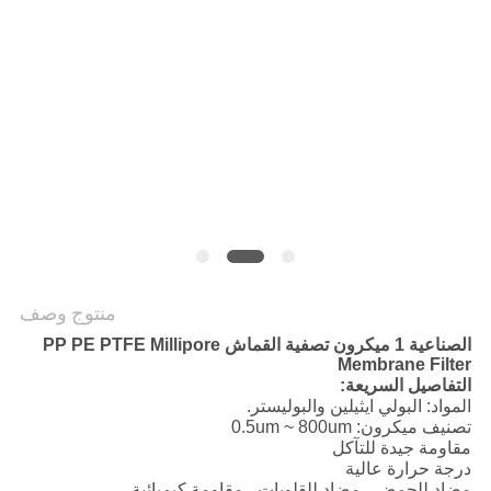
POLICY
منتوج وصف
الصناعية 1 ميكرون تصفية القماش PP PE PTFE Millipore
Membrane Filter
التفاصيل السريعة:
المواد: البولي ايثيلين والبوليستر.
تصنيف ميكرون: 0.5um ~ 800um
مقاومة جيدة للتآكل
درجة حرارة عالية
مضاد للحمض ، مضاد للقلويات ، مقاومة كيميائية