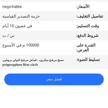
الأسعار:
negotiable
مراقبة
تفاصيل التغليف:
حزمة التصدير القياسية
الجودة
وقت التسليم:
في غضون 10 أيام
اتصل
شروط الدفع:
تي / ت
بنا
القدرة على
100000 م في الأسبوع
العرض:
اطلب
تسليط الضوء:
,
نسيج مرشح ميكرون ، قماش مرشح البولي بروبلين
polypropylene filter cloth
اقتباس
افضل سعر
خريطة
الموقع
PRIVACY