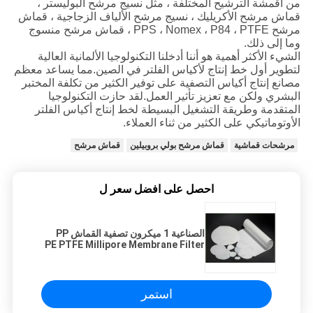
من أقمشة الترشيح المختلفة ، مثل نسيج مرشح البوليستر ،
قماش مرشح الأكريليك ، نسيج مرشح الألياف الزجاجية ، قماش
مرشح PPS ، Nomex ، P84 ، PTFE ، قماش مرشح منسوج
وما إلى ذلك.
الشيء الأكثر أهمية هو أننا أدخلنا التكنولوجيا الألمانية العالية
لتطوير أول خط إنتاج لأكياس الفلتر في الصين.مما يساعد معظم
مصانع إنتاج أكياس التصفية على توفير الكثير من تكلفة المختبر
البشري ولكن مع تعزيز تأثير العمل.لقد حازت التكنولوجيا
المتقدمة وطريقة التشغيل البسيطة لخط إنتاج أكياس الفلتر
الأوتوماتيكي على الكثير من ثناء العملاء.
مرشحات قماشية
قماش مرشح بولي بروبيلين
قماش مرشح
احصل على افضل سعر ل
الصناعية 1 ميكرون تصفية القماش PP
PE PTFE Millipore Membrane Filter
استمر