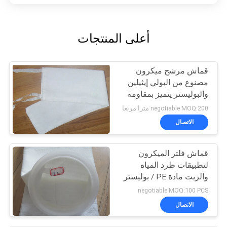
أعلى المنتجات
قماش مرشح ميكرون
مصنوع من البولي إيثيلين
والبوليستر يتميز بمقاومة
درجات الحرارة العالية
negotiable MOQ:200 مترا مربعا
وخصائص ممتازة مضادة
الاتصال
للأحماض والقلويات
قماش فلتر الميكرون
لتطبيقات طرد المياه
والزيت مادة PE / بوليستر
negotiable MOQ:100 PCS
الاتصال