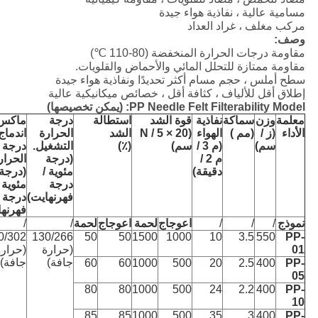
مسامية عالية ، نفاذية هواء جيدة
مركب مغلف ، غراد العداد
وصف:
مقاومة درجات الحرارة المنخفضة (80-110 ℃)
مقاومة ممتازة للتحلل المائي والأحماض والقلويات.
سطح أملس ، حجم مسام أكثر تحديدًا ونفاذية هواء جيدة
إطلاق أقل للألياف ، كثافة أقل ، خصائص ميكانيكية عالية
PP Needle Felt Filterability Model: (يمكن تخصيصها)
معلمة
وزن
سماكة
نفاذية
قوة الشد
استطالة
درجة
ماكس
الأداء
(ز /
(مم )
الهواء
(N / 5 × 20
الشد
الحرارة
اندماج
سم)
(م 3 /
سم)
(٪)
التشغيل.
درجة
م 2 /
(درجة
الحرار
دقيقة)
مئوية /
(درجة
درجة
مئوية /
فهرنهايت)
درجة
فهرنها
نموذج
/
/
/
اعوجاج
لحمة
اعوجاج
لحمة
/
/
0/302
130/266
50
50
1500
1000
10
3.5
550
PP-
01
(حرارة
(حرارة
جافة)
جافة)
60
60
1000
500
20
2.5
400
PP-
05
80
80
1000
500
24
2.2
400
PP-
10
85
85
1000
500
35
3
400
PP-