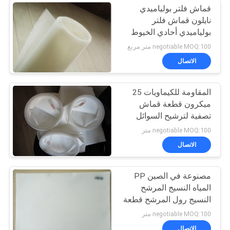
قماش فلتر بولياميدي
نايلون قماش فلتر
بولياميدي أحادي الخيوط
للعمل بالمعادن
negotiable MOQ:100 متر مربع
الاتصال
المقاومة للكيماويات 25
ميكرون قطعة قماش
تصفية لترشيح السوائل
وطول عمر الخدمة
negotiable MOQ:100 متر
الاتصال
مصنوعة في الصين PP
المياه النسيج المرشح
النسيج رول المرشح قطعة
قماش ميكرون البولي
negotiable MOQ:100 متر
بروبلين المرشح قطعة
الاتصال