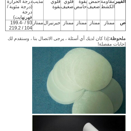
الفيبر
مقاومة
حمض
بقوة
قلوي
قلوي
مذيب
درجة الحرارة
الكشط
ضعيف
حامض
ضعيف
بقوة
(درجة مئوية /
درجة
فهرنهايت)
ص
ممتاز
ممتاز
ممتاز
ممتاز
جيرنيرال
ممتاز
93 / 199.4-
104 / 219.2
ملحوظة:
إذا كان لديك أي أسئلة ، يرجى الاتصال بنا ، وسنقدم لك
إجابات مفصلة!