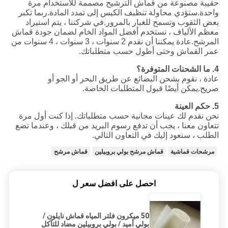
حقيبة مصنوعة من قماش الترشيح مصممة للاستخدام مرة
واحدة.ستؤدي محاولة تنظيف الكيس إلى تمدد المادة.ربما تكبر
بعض الثقوب وتسمح للغبار بالمرور.في شركتنا ، يتم استيراد
معظم الألياف ، نستخدم أفضل المواد الخام لضمان جودة قماش
المرشح.عادة يمكننا أن نقدم 2 سنوات ، 3 سنوات ، 4 سنوات من
عمر القماش وحتى أطول حسب متطلباتك.
4. ما الشحنات المتوفرة؟
عادة ، نقوم بشحن البضائع عن طريق البحر أو الجو أو
صريح.يمكن أيضًا قبول المتطلبات الخاصة.
5. حكم العينة
نحن نقدم لك عينات مجانية حسب متطلباتك. إذا كنت أول مرة
تتعاون معنا ، يجب أن تدفع رسوم البريد من قبلك ، وعندما تضع
الطلب ، سنعود إليك في التعاون التالي.
مرشحات قماشية
قماش مرشح بولي بروبيلين
قماش مرشح
احصل على افضل سعر ل
50 ميكرون فلتر المياه قماش نايلون /
بولي أميد / بولي بروبيلين مضاد للتآكل