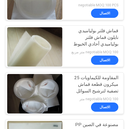
negotiable MOQ:100 PCS
الاتصال
قماش فلتر بولياميدي
نايلون قماش فلتر
بولياميدي أحادي الخيوط
للعمل بالمعادن
negotiable MOQ:100 متر مربع
الاتصال
المقاومة للكيماويات 25
ميكرون قطعة قماش
تصفية لترشيح السوائل
وطول عمر الخدمة
negotiable MOQ:100 متر
الاتصال
مصنوعة في الصين PP