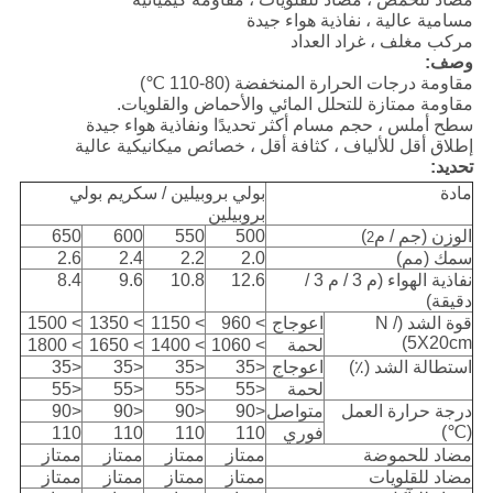
مسامية عالية ، نفاذية هواء جيدة
مركب مغلف ، غراد العداد
وصف:
مقاومة درجات الحرارة المنخفضة (80-110 ℃)
مقاومة ممتازة للتحلل المائي والأحماض والقلويات.
سطح أملس ، حجم مسام أكثر تحديدًا ونفاذية هواء جيدة
إطلاق أقل للألياف ، كثافة أقل ، خصائص ميكانيكية عالية
تحديد:
مادة
بولي بروبيلين / سكريم بولي
بروبيلين
الوزن (جم / م
)
500
550
600
650
2
سمك (مم)
2.0
2.2
2.4
2.6
نفاذية الهواء (م 3 / م 3 /
12.6
10.8
9.6
8.4
دقيقة)
قوة الشد (N /
اعوجاج
> 960
> 1150
> 1350
> 1500
5X20cm)
لحمة
> 1060
> 1400
> 1650
> 1800
استطالة الشد (٪)
اعوجاج
<35
<35
<35
<35
لحمة
<55
<55
<55
<55
درجة حرارة العمل
متواصل
<90
<90
<90
<90
(℃)
فوري
110
110
110
110
مضاد للحموضة
ممتاز
ممتاز
ممتاز
ممتاز
مضاد للقلويات
ممتاز
ممتاز
ممتاز
ممتاز