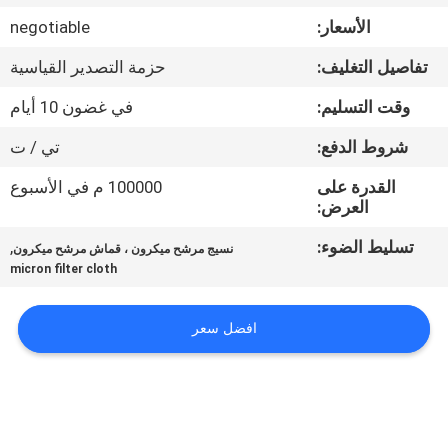
الأسعار:
negotiable
مراقبة
تفاصيل التغليف:
حزمة التصدير القياسية
الجودة
وقت التسليم:
في غضون 10 أيام
اتصل
شروط الدفع:
تي / ت
بنا
القدرة على
100000 م في الأسبوع
العرض:
اطلب
تسليط الضوء:
,
نسيج مرشح ميكرون ، قماش مرشح ميكرون
micron filter cloth
اقتباس
افضل سعر
خريطة
الموقع
PRIVACY