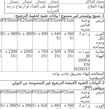
مضاد للتآكل
ممتاز
ممتاز
ممتاز
ممتاز
إنهاء العلاج
الضغط على الغناء أو ارتفاع درجة
الحرارة
1. نسيج بوليستر غير منسوج / بيانات تقنية لحقيبة الترشيح:
غرض
وحدة
PE1um
PE5um
PE10um
PE25um
PE50um
m
قياس
مترية
الوزن
ز / م 2
560 ±
440 ±
400 ± 5٪
380 ± 5٪
380 ± 5٪
 5٪
لكل
5٪
5٪
وحدة
مساحة
نفاذية
مم / ث
350 ±
500 ±
700 ±
1000 ±
1300 ±
الهواء
@
15٪
15٪
15٪
15٪
15٪
٪
200Pa
EN
ISO9237
المعالجة
إنهاء محروق جانب واحد
السطحية
2. البيانات التقنية لأقمشة الترشيح غير المنسوجة من البولي
بروبلين (PP):
غرض
وحدة
PO1um
PO5um
PO10um
PO25um
PO50um
m
قياس
مترية
الوزن
ز / م 2
560 ±
460 ±
410 ± 5٪
390 ± 5٪
380 ± 5٪
٪