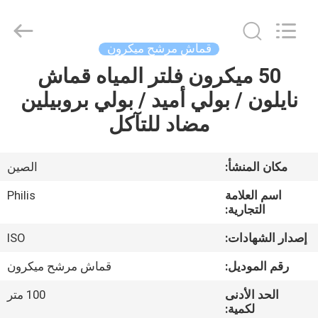
Philis
Filter
Technology
Co.,
Ltd..
قماش مرشح ميكرون
All
Rights
50 ميكرون فلتر المياه قماش
الصفحة
Reserved.
نايلون / بولي أميد / بولي بروبيلين
الرئيسية
مضاد للتآكل
منتجات
مكان المنشأ:
الصين
معلومات
اسم العلامة
Philis
عنا
التجارية:
إصدار الشهادات:
ISO
جولة
رقم الموديل:
قماش مرشح ميكرون
في
الحد الأدنى
100 متر
المعمل
لكمية: