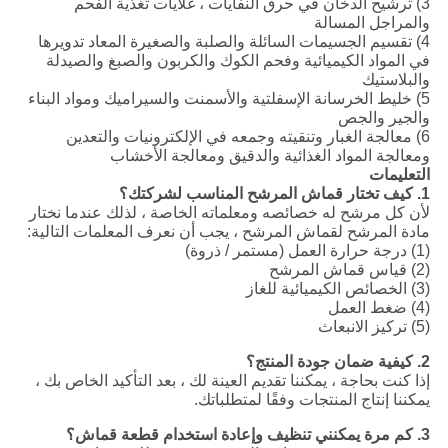
3) ترشيح الدخان في حرق النفايات ، غلايات تغذية الفحم
والمراجل المسالة
4) تقسيم الجسيمات السائلة والصلبة والصغيرة المعاد تدويرها
في المواد الكيميائية وفحم الكوك والكربون والصبغ والصيدلة
والبلاستيك
5) خليط الخرسانة الإسفلتية والأسمنت والسيراميك ومواد البناء
والجير والجص
6) معالجة الغبار وتنقيته وجمعه في الإلكترونيات والتعدين
ومعالجة المواد الغذائية والدقيق ومعالجة الأخشاب
التعليمات
1. كيف تختار قماش المرشح المناسب لشركتك؟
لأن كل مرشح له خصائصه ومعلماته الخاصة ، لذلك عندما نختار
مادة المرشح لقماش المرشح ، يجب أن نعرف المعلمات التالية:
(1) درجة حرارة العمل (مستمر / ذروة)
(2) قياس قماش المرشح
(3) الخصائص الكيميائية للغاز
(4) ضغط العمل
(5) تركيز الانبعاث
2. كيفية ضمان جودة المنتج؟
إذا كنت بحاجة ، يمكننا تقديم العينة لك ، بعد التأكيد الخاص بك ،
يمكننا إنتاج المنتجات وفقًا لمتطلباتك.
3. كم مرة يمكنني تنظيف وإعادة استخدام قطعة قماش؟