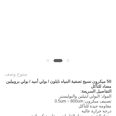
POLICY
منتوج وصف
50 ميكرون نسيج تصفية المياه نايلون / بولي أميد / بولي بروبيلين
مضاد للتآكل
التفاصيل السريعة:
المواد: البولي ايثيلين والبوليستر.
تصنيف ميكرون: 0.5um ~ 800um
مقاومة جيدة للتآكل
درجة حرارة عالية
مضاد للحمض ، مضاد للقلويات ، مقاومة كيميائية