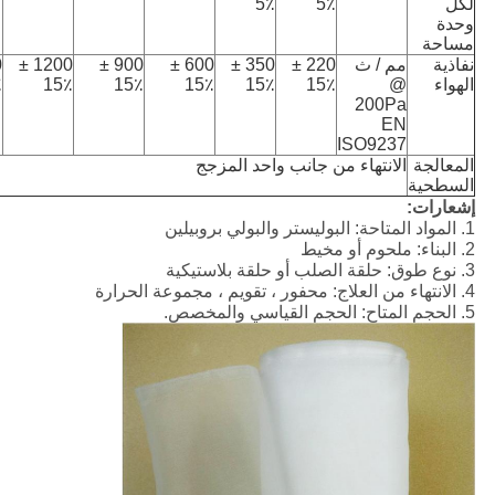
لكل
5٪
5٪
وحدة
مساحة
نفاذية
مم / ث
220 ±
350 ±
600 ±
900 ±
1200 ±
الهواء
@
15٪
15٪
15٪
15٪
15٪
٪
200Pa
EN
ISO9237
المعالجة
الانتهاء من جانب واحد المزجج
السطحية
إشعارات:
1. المواد المتاحة: البوليستر والبولي بروبيلين
2. البناء: ملحوم أو مخيط
3. نوع طوق: حلقة الصلب أو حلقة بلاستيكية
4. الانتهاء من العلاج: محفور ، تقويم ، مجموعة الحرارة
5. الحجم المتاح: الحجم القياسي والمخصص.