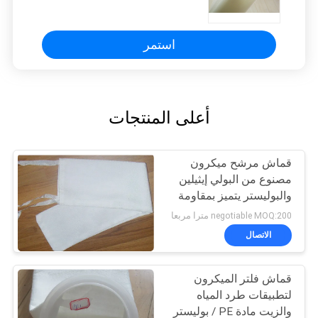
استمر
أعلى المنتجات
قماش مرشح ميكرون
مصنوع من البولي إيثيلين
والبوليستر يتميز بمقاومة
درجات الحرارة العالية
negotiable MOQ:200 مترا مربعا
وخصائص ممتازة مضادة
الاتصال
للأحماض والقلويات
قماش فلتر الميكرون
لتطبيقات طرد المياه
والزيت مادة PE / بوليستر