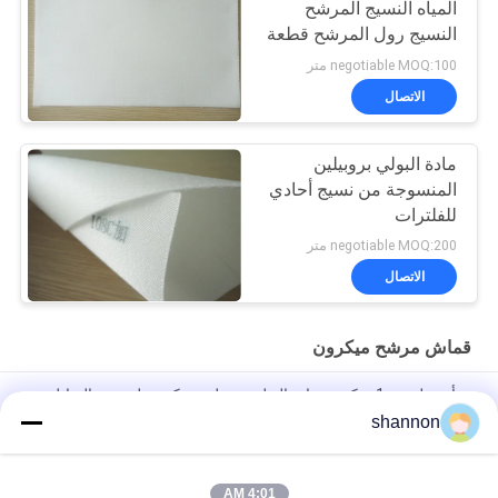
المياه النسيج المرشح
النسيج رول المرشح قطعة
قماش ميكرون البولي
negotiable MOQ:100 متر
بروبلين المرشح قطعة
الاتصال
قماش
مادة البولي بروبيلين
المنسوجة من نسيج أحادي
للفلترات
negotiable MOQ:200 متر
الاتصال
قماش مرشح ميكرون
ورأى بوليستر 1 ميكرون مادة البولي بروبلين ميكرون لترشيح السائل
shannon
قماش مرشح بوليستر ميكرون يعالج بمكونات سيليكون ترشيح سائل
مضاد للكهرباء الساكنة
4:01 AM