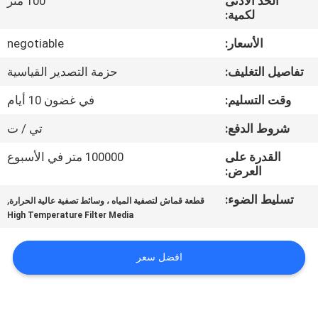
الحد الأدنى
100 متر
لكمية:
مراقبة
الأسعار:
negotiable
الجودة
تفاصيل التغليف:
حزمة التصدير القياسية
اتصل
وقت التسليم:
في غضون 10 أيام
بنا
شروط الدفع:
تي / ت
القدرة على
100000 متر في الأسبوع
اطلب
العرض:
اقتباس
تسليط الضوء:
,
قطعة قماش لتصفية المياه ، وسائط تصفية عالية الحرارة
High Temperature Filter Media
خريطة
افضل سعر
الموقع
PRIVACY