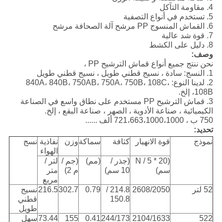
4. مقاومة التآكل
5. تستخدم في أنواع التصفية
6. القماش المنسوج PP مرشح آلة الصحافة مرشح
7. قوة شد عالية
8. دليل على الكشط
وصف:
نحن ننتج جميع أنواع قماش الترشيح PP ،
1. النسج: سادة ، نسيج قطني طويل ، نسيج قطني طويل
2. لدينا النوع: 840A، 840B، 750AB، 750A، 750B، 108C،
108B، إلخ.
3. قماش الترشيح PP مستخدم على نطاق واسع في الصناعة
الكيميائية ، صناعة الأدوية ، الصهر ، صناعة البقع ، إلخ.
750 ب ، 721،663،1000،1000 ألف ......
تحديد:
نموذج
قوة الانهيار
كثافة
سماكة
وزن
نفاذية
نسج
الهواء
(N / 5 * 20
(جذر /
(مم)
(جم /
لتر /
سم)
10 سم)
م 2)
متر
مربع
52 لتر
2608/2050
214.8 /
0.79
302.7
216.5
نسيج
150.8
قطني
طويل
522
2104/1633
244/173
0.41
155
73.44
سهل