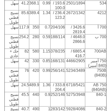
534
2501/1894
193.6 /
0.99
368.1
41.2
سهل
100.0
4212
2672/1342
236.4 /
1.34
389.4
85.6
نسيج
123.2
قطني
طويل
700 أ
3426.6 /
204/106
0.7
350
117.9
سهل
2819.4
700 ب
4648.0 /
188/114
0.59
280
254.2
نسيج
2866.6
قطني
طويل
700AB
6865.4 /
378/235
1.15
580
82
حك +
416.7
عادي
750 أمبير
4466/2905
168/131
0.85
330
42
سهل
(840 أمبير)
750B
5234/3489.
256/141
0.99
420
76
نسيج
(840B)
قطني
طويل
750 AB
6718/5421
333.8 /
1.36
489.9
24.5
سهل
204.4
(840AB)
840-1
5275/3948
252/146
0.9
440
45.5
نسيج
قطني
طويل
840-2
5928/4086
283/142
1
490
40.7
نسيج