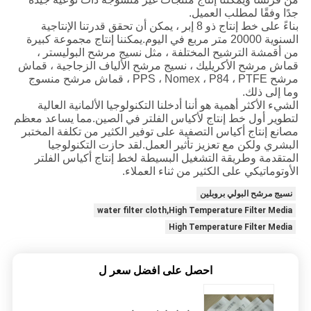
جدًا وفقًا لمطلب العميل.
بناءً على خط إنتاج ذو 8 إبر ، يمكن أن تحقق قدرتنا الإنتاجية
السنوية 20000 متر مربع في اليوم.يمكننا إنتاج مجموعة كبيرة
من أقمشة الترشيح المختلفة ، مثل نسيج مرشح البوليستر ،
قماش مرشح الأكريليك ، نسيج مرشح الألياف الزجاجية ، قماش
مرشح PPS ، Nomex ، P84 ، PTFE ، قماش مرشح منسوج
وما إلى ذلك.
الشيء الأكثر أهمية هو أننا أدخلنا التكنولوجيا الألمانية العالية
لتطوير أول خط إنتاج لأكياس الفلتر في الصين.مما يساعد معظم
مصانع إنتاج أكياس التصفية على توفير الكثير من تكلفة المختبر
البشري ولكن مع تعزيز تأثير العمل.لقد حازت التكنولوجيا
المتقدمة وطريقة التشغيل البسيطة لخط إنتاج أكياس الفلتر
الأوتوماتيكي على الكثير من ثناء العملاء.
نسيج مرشح البولي بروبلين
water filter cloth,High Temperature Filter Media
High Temperature Filter Media
احصل على افضل سعر ل