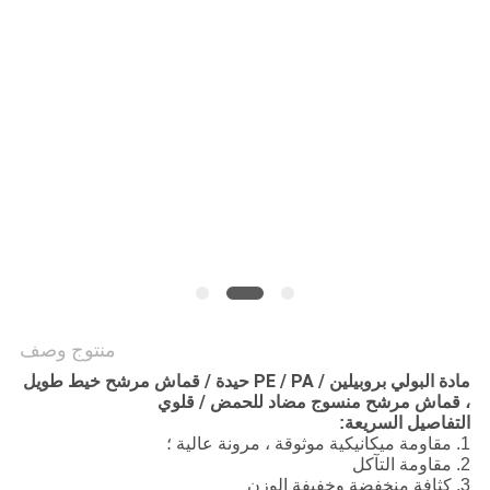
POLICY
منتوج وصف
مادة البولي بروبيلين / PE / PA حيدة / قماش مرشح خيط طويل
، قماش مرشح منسوج مضاد للحمض / قلوي
التفاصيل السريعة:
1. مقاومة ميكانيكية موثوقة ، مرونة عالية ؛
2. مقاومة التآكل
3. كثافة منخفضة وخفيفة الوزن