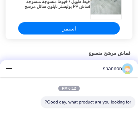
خيط طويل / خيوط منسوجة منسوجة
قماش PP بوليستر نايلون سائل مرشح
وسائل الإعلام ISO CE SGS
استمر
قماش مرشح منسوج
بوليستر / قطن منسوج نوع Airslide خرطوم هوائي قماش منزلق
shannon
خرطوم
الجاذبية الهوائية المميعة تنقل النسيج الهوائي المنسوج الصلب
6:12 PM
الجاذبية الهوائية المميعة تنقل النسيج الهوائي المنسوج الصلب
Good day, what product are you looking for?
فئات شعبية
جميع
قماش الألياف 
قماش تصفية الغبار
الزجاجية