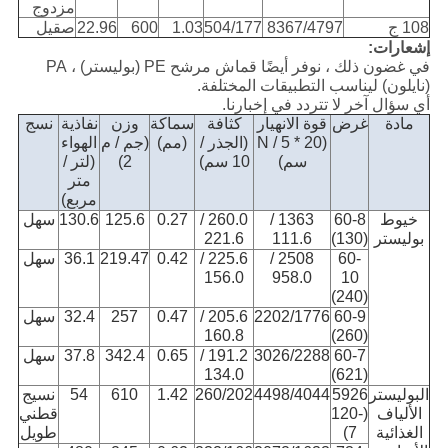
مزدوج
108 ج
8367/4797
504/177
1.03
600
22.96
صقيل
إشعارات:
في غضون ذلك ، نوفر أيضًا قماش مرشح PE (بوليستر) ، PA
(نايلون) ليناسب التطبيقات المختلفة.
أي سؤال آخر لا تتردد في إخبارنا.
مادة
غرض
قوة الانهيار
كثافة
سماكة
وزن
نفاذية
نسج
(N / 5 * 20
(الجذر /
(مم)
(جم / م
الهواء
سم)
10 سم)
2)
(لتر /
متر
مربع)
خيوط
60-8
1363 /
260.0 /
0.27
125.6
130.6
سهل
بوليستر
(130)
111.6
221.6
60-
2508 /
225.6 /
0.42
219.47
36.1
سهل
156.0
958.0
10
(240)
60-9
2202/1776
205.6 /
0.47
257
32.4
سهل
160.8
(260)
60-7
3026/2288
191.2 /
0.65
342.4
37.8
سهل
134.0
(621)
البوليستر
5926
4498/4044
260/202
1.42
610
54
نسيج
الألياف
(120-
قطني
الغذائية
7)
طويل