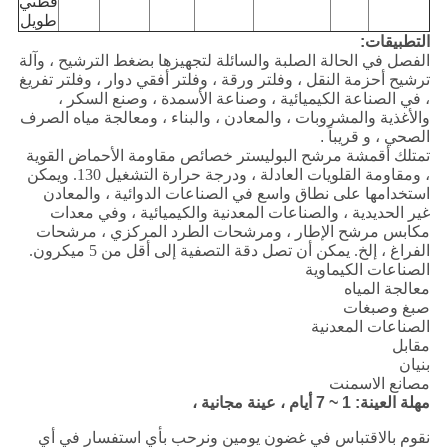
قطني
طويل
التطبيقات:
الفصل في الحالة الصلبة والسائلة لتجهيزها بضغط الترشيح ، وآلة
ترشيح أحزمة النقل ، وفلتر ورقة ، وفلتر أفقي دوار ، وفلتر تفريغ
، في الصناعة الكيميائية ، وصناعة الأسمدة ، وصنع السكر ،
والأغذية والمشروبات ، والمعادن ، والبناء ، ومعالجة مياه الصرف
الصحي ، و قريباً .
تمتلك أقمشة مرشح البوليستر خصائص مقاومة الأحماض القوية
، ومقاومة القلويات العادلة ، ودرجة حرارة التشغيل 130. ويمكن
استخدامها على نطاق واسع في الصناعات الدوائية ، والمعادن
غير الحديدية ، والصناعات المعدنية والكيميائية ، وفي معدات
مكابس مرشح الإطار ، ومرشحات الطرد المركزي ، مرشحات
الفراغ ، إلخ. يمكن أن تصل دقة التصفية إلى أقل من 5 ميكرون.
الصناعات الكيماوية
معالجة المياه
صبغ وصبغات
الصناعات المعدنية
مقابل
بنيان
مصانع الاسمنت
مهلة العينة: 1 ~ 7 أيام ، عينة مجانية ،
نقوم بالاقتباس في غضون يومين ونرحب بأي استفسار في أي