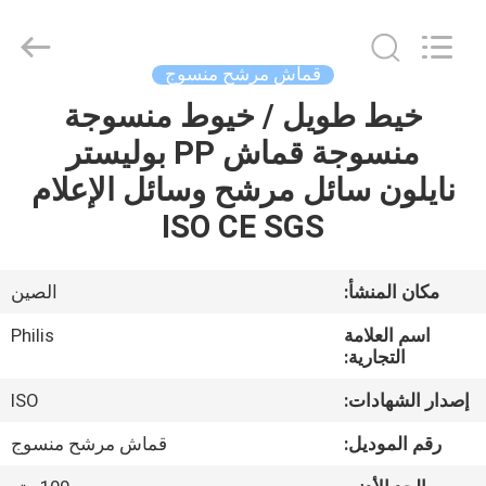
Philis
Filter
Technology
Co.,
Ltd..
قماش مرشح منسوج
All
Rights
خيط طويل / خيوط منسوجة
الصفحة
Reserved.
منسوجة قماش PP بوليستر
الرئيسية
نايلون سائل مرشح وسائل الإعلام
منتجات
ISO CE SGS
معلومات
مكان المنشأ:
الصين
عنا
اسم العلامة
Philis
التجارية:
جولة
إصدار الشهادات:
ISO
في
رقم الموديل:
قماش مرشح منسوج
المعمل