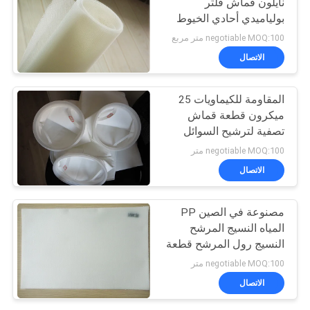
نايلون قماش فلتر
بولياميدي أحادي الخيوط
للعمل بالمعادن
negotiable MOQ:100 متر مربع
الاتصال
المقاومة للكيماويات 25
ميكرون قطعة قماش
تصفية لترشيح السوائل
وطول عمر الخدمة
negotiable MOQ:100 متر
الاتصال
مصنوعة في الصين PP
المياه النسيج المرشح
النسيج رول المرشح قطعة
قماش ميكرون البولي
negotiable MOQ:100 متر
بروبلين المرشح قطعة
الاتصال
قماش