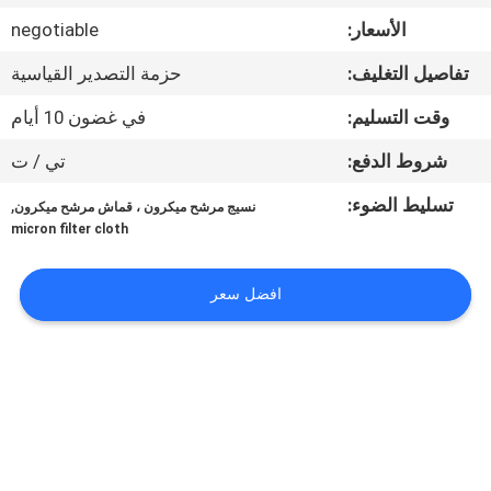
الأسعار:
negotiable
مراقبة
تفاصيل التغليف:
حزمة التصدير القياسية
الجودة
وقت التسليم:
في غضون 10 أيام
اتصل
شروط الدفع:
تي / ت
بنا
تسليط الضوء:
,
نسيج مرشح ميكرون ، قماش مرشح ميكرون
micron filter cloth
اطلب
افضل سعر
اقتباس
خريطة
الموقع
PRIVACY