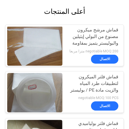
أعلى المنتجات
قماش مرشح ميكرون
مصنوع من البولي إيثيلين
والبوليستر يتميز بمقاومة
درجات الحرارة العالية
negotiable MOQ:200 مترا مربعا
وخصائص ممتازة مضادة
الاتصال
للأحماض والقلويات
قماش فلتر الميكرون
لتطبيقات طرد المياه
والزيت مادة PE / بوليستر
negotiable MOQ:100 PCS
الاتصال
قماش فلتر بولياميدي