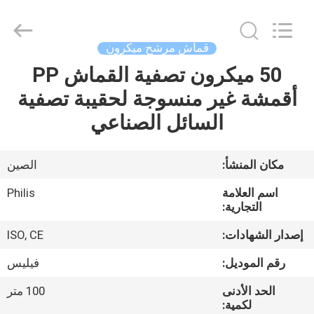
Philis
Filter
Technology
Co.,
Ltd..
قماش مرشح ميكرون
All
Rights
50 ميكرون تصفية القماش PP
الصفحة
Reserved.
أقمشة غير منسوجة لحقيبة تصفية
الرئيسية
السائل الصناعي
منتجات
مكان المنشأ:
الصين
معلومات
اسم العلامة
Philis
عنا
التجارية:
إصدار الشهادات:
ISO, CE
جولة
رقم الموديل:
فيليس
في
الحد الأدنى
100 متر
المعمل
لكمية: