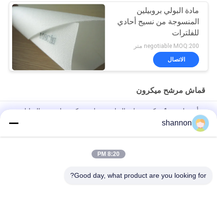
مادة البولي بروبيلين
المنسوجة من نسيج أحادي
للفلترات
negotiable MOQ:200 متر
الاتصال
قماش مرشح ميكرون
ورأى بوليستر 1 ميكرون مادة البولي بروبلين ميكرون لترشيح السائل
shannon
قماش مرشح بوليستر ميكرون يعالج بمكونات سيليكون ترشيح سائل
مضاد للكهرباء الساكنة
8:20 PM
5/10 ميكرون PE ميكرون تصفية النسيج مكافحة ساكنة لصناعة مرشح
السائل
Good day, what product are you looking for?
فئات شعبية
جميع