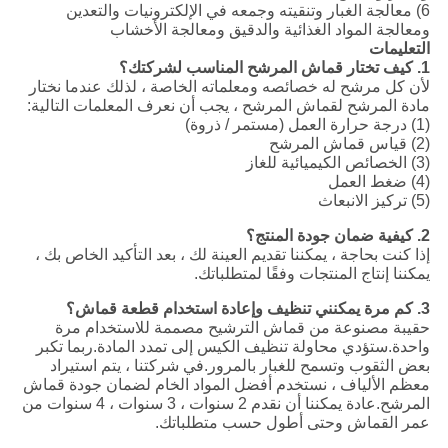
6) معالجة الغبار وتنقيته وجمعه في الإلكترونيات والتعدين
ومعالجة المواد الغذائية والدقيق ومعالجة الأخشاب
التعليمات
1. كيف تختار قماش المرشح المناسب لشركتك؟
لأن كل مرشح له خصائصه ومعلماته الخاصة ، لذلك عندما نختار
مادة المرشح لقماش المرشح ، يجب أن نعرف المعلمات التالية:
(1) درجة حرارة العمل (مستمر / ذروة)
(2) قياس قماش المرشح
(3) الخصائص الكيميائية للغاز
(4) ضغط العمل
(5) تركيز الانبعاث
2. كيفية ضمان جودة المنتج؟
إذا كنت بحاجة ، يمكننا تقديم العينة لك ، بعد التأكيد الخاص بك ،
يمكننا إنتاج المنتجات وفقًا لمتطلباتك.
3. كم مرة يمكنني تنظيف وإعادة استخدام قطعة قماش؟
حقيبة مصنوعة من قماش الترشيح مصممة للاستخدام مرة
واحدة.ستؤدي محاولة تنظيف الكيس إلى تمدد المادة.ربما تكبر
بعض الثقوب وتسمح للغبار بالمرور.في شركتنا ، يتم استيراد
معظم الألياف ، نستخدم أفضل المواد الخام لضمان جودة قماش
المرشح.عادة يمكننا أن نقدم 2 سنوات ، 3 سنوات ، 4 سنوات من
عمر القماش وحتى أطول حسب متطلباتك.