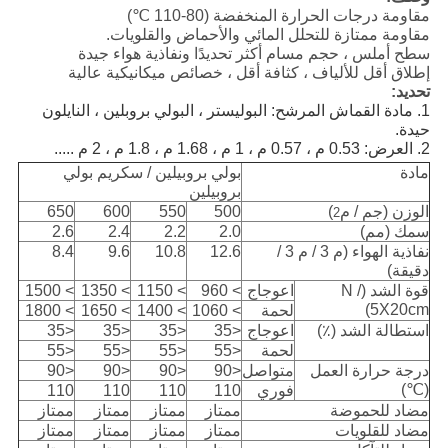
مقاومة درجات الحرارة المنخفضة (80-110 ℃)
مقاومة ممتازة للتحلل المائي والأحماض والقلويات.
سطح أملس ، حجم مسام أكثر تحديدًا ونفاذية هواء جيدة
إطلاق أقل للألياف ، كثافة أقل ، خصائص ميكانيكية عالية
تحديد:
1. مادة القماش المرشح: البوليستر ، البولي بروبلين ، النايلون
حيدة.
2. العرض: 0.53 م ، 0.57 م ، 1 م ، 1.68 م ، 1.8 م ، 2 م .....
مادة
بولي بروبيلين / سكريم بولي
بروبيلين
الوزن (جم / م
)
500
550
600
650
2
سمك (مم)
2.0
2.2
2.4
2.6
نفاذية الهواء (م 3 / م 3 /
12.6
10.8
9.6
8.4
دقيقة)
قوة الشد (N /
اعوجاج
> 960
> 1150
> 1350
> 1500
5X20cm)
لحمة
> 1060
> 1400
> 1650
> 1800
استطالة الشد (٪)
اعوجاج
<35
<35
<35
<35
لحمة
<55
<55
<55
<55
درجة حرارة العمل
متواصل
<90
<90
<90
<90
(℃)
فوري
110
110
110
110
مضاد للحموضة
ممتاز
ممتاز
ممتاز
ممتاز
مضاد للقلويات
ممتاز
ممتاز
ممتاز
ممتاز