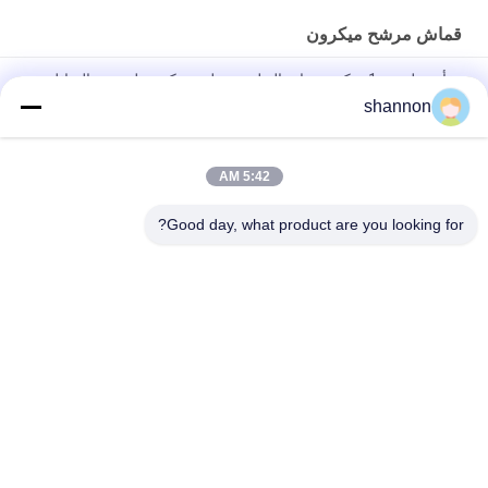
قماش مرشح ميكرون
ورأى بوليستر 1 ميكرون مادة البولي بروبلين ميكرون لترشيح السائل
shannon
قماش مرشح بوليستر ميكرون يعالج بمكونات سيليكون ترشيح سائل
مضاد للكهرباء الساكنة
5:42 AM
5/10 ميكرون PE ميكرون تصفية النسيج مكافحة ساكنة لصناعة مرشح
السائل
Good day, what product are you looking for?
فئات شعبية
جميع
قماش الألياف 
قماش تصفية الغبار
الزجاجية
تصفية اكسسوارات 
قماش مرشح ميكرون
الصحافة
شبكة مرشح ميكرون
كيس الفلتر الصناعي