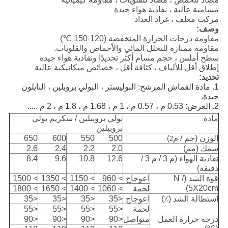
مسامية عالية ، نفاذية هواء جيدة
مركب مغلف ، غراد العداد
وصف:
مقاومة درجات الحرارة المنخفضة (120-150 ℃)
مقاومة ممتازة للتحلل المائي والأحماض والقلويات.
سطح أملس ، حجم مسام أكثر تحديدًا ونفاذية هواء جيدة
إطلاق أقل للألياف ، كثافة أقل ، خصائص ميكانيكية عالية
تحديد:
1. مادة القماش المرشح: البوليستر ، البولي بروبلين ، النايلون
حيدة.
2. العرض: 0.53 م ، 0.57 م ، 1 م ، 1.68 م ، 1.8 م ، 2 م .....
مادة
بولي بروبيلين / سكريم بولي
بروبيلين
الوزن (جم / م
)
500
550
600
650
2
سمك (مم)
2.0
2.2
2.4
2.6
نفاذية الهواء (م 3 / م 3 /
12.6
10.8
9.6
8.4
دقيقة)
قوة الشد (N /
اعوجاج
> 960
> 1150
> 1350
> 1500
5X20cm)
لحمة
> 1060
> 1400
> 1650
> 1800
استطالة الشد (٪)
اعوجاج
<35
<35
<35
<35
لحمة
<55
<55
<55
<55
درجة حرارة العمل
متواصل
<90
<90
<90
<90