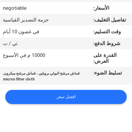
الأسعار:
negotiable
مراقبة
تفاصيل التغليف:
حزمة التصدير القياسية
الجودة
وقت التسليم:
في غضون 10 أيام
اتصل
شروط الدفع:
تي / ت
بنا
القدرة على
10000 م في الأسبوع
العرض:
اطلب
تسليط الضوء:
,
قماش مرشح البولي بروبلين ، قماش مرشح ميكرون
micron filter cloth
اقتباس
افضل سعر
خريطة
الموقع
PRIVACY