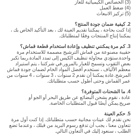
(3) الخصائص الكيميائية للغاز
(4) ضغط العمل
(5) تركيز الانبعاث
2. كيفية ضمان جودة المنتج؟
إذا كنت بحاجة ، يمكننا تقديم العينة لك ، بعد التأكيد الخاص بك ،
يمكننا إنتاج المنتجات وفقًا لمتطلباتك.
3. كم مرة يمكنني تنظيف وإعادة استخدام قطعة قماش؟
حقيبة مصنوعة من قماش الترشيح مصممة للاستخدام مرة
واحدة.ستؤدي محاولة تنظيف الكيس إلى تمدد المادة.ربما تكبر
بعض الثقوب وتسمح للغبار بالمرور.في شركتنا ، يتم استيراد
معظم الألياف ، نستخدم أفضل المواد الخام لضمان جودة قماش
المرشح.عادة يمكننا أن نقدم 2 سنوات ، 3 سنوات ، 4 سنوات من
عمر القماش وحتى أطول حسب متطلباتك.
4. ما الشحنات المتوفرة؟
عادة ، نقوم بشحن البضائع عن طريق البحر أو الجو أو
صريح.يمكن أيضًا قبول المتطلبات الخاصة.
5. حكم العينة
نحن نقدم لك عينات مجانية حسب متطلباتك. إذا كنت أول مرة
تتعاون معنا ، يجب أن تدفع رسوم البريد من قبلك ، وعندما تضع
الطلب ، سنعود إليك في التعاون التالي.