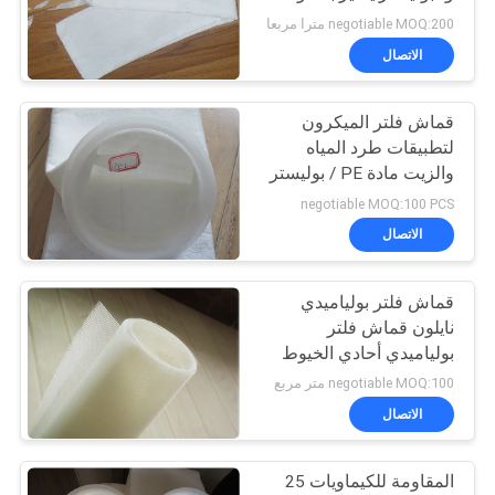
درجات الحرارة العالية
negotiable MOQ:200 مترا مربعا
وخصائص ممتازة مضادة
الاتصال
للأحماض والقلويات
قماش فلتر الميكرون
لتطبيقات طرد المياه
والزيت مادة PE / بوليستر
negotiable MOQ:100 PCS
الاتصال
قماش فلتر بولياميدي
نايلون قماش فلتر
بولياميدي أحادي الخيوط
للعمل بالمعادن
negotiable MOQ:100 متر مربع
الاتصال
المقاومة للكيماويات 25