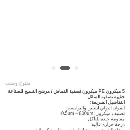
POLICY
منتوج وصف
5 ميكرون PE ميكرون تصفية القماش / مرشح النسيج للصناعة
حقيبة تصفية السائل
التفاصيل السريعة:
المواد: البولي ايثيلين والبوليستر.
تصنيف ميكرون: 0.5um ~ 800um
مقاومة جيدة للتآكل
درجة حرارة عالية
مضاد للحمض ، مضاد للقلويات ، مقاومة كيميائية