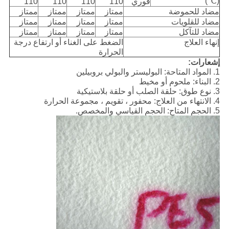
(℃)
فوري
110
110
110
110
مضاد للحموضة
ممتاز
ممتاز
ممتاز
ممتاز
مضاد للقلويات
ممتاز
ممتاز
ممتاز
ممتاز
مضاد للتآكل
ممتاز
ممتاز
ممتاز
ممتاز
إنهاء العلاج
الضغط على الغناء أو ارتفاع درجة
الحرارة
إشعارات:
1. المواد المتاحة: البوليستر والبولي بروبيلين
2. البناء: ملحوم أو مخيط
3. نوع طوق: حلقة الصلب أو حلقة بلاستيكية
4. الانتهاء من العلاج: محفور ، تقويم ، مجموعة الحرارة
5. الحجم المتاح: الحجم القياسي والمخصص.