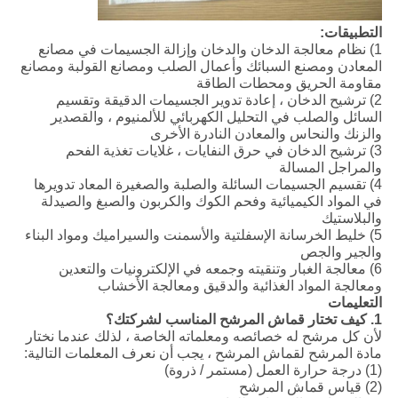
التطبيقات:
1) نظام معالجة الدخان والدخان وإزالة الجسيمات في مصانع
المعادن ومصنع السبائك وأعمال الصلب ومصانع القولبة ومصانع
مقاومة الحريق ومحطات الطاقة
2) ترشيح الدخان ، إعادة تدوير الجسيمات الدقيقة وتقسيم
السائل والصلب في التحليل الكهربائي للألمنيوم ، والقصدير
والزنك والنحاس والمعادن النادرة الأخرى
3) ترشيح الدخان في حرق النفايات ، غلايات تغذية الفحم
والمراجل المسالة
4) تقسيم الجسيمات السائلة والصلبة والصغيرة المعاد تدويرها
في المواد الكيميائية وفحم الكوك والكربون والصبغ والصيدلة
والبلاستيك
5) خليط الخرسانة الإسفلتية والأسمنت والسيراميك ومواد البناء
والجير والجص
6) معالجة الغبار وتنقيته وجمعه في الإلكترونيات والتعدين
ومعالجة المواد الغذائية والدقيق ومعالجة الأخشاب
التعليمات
1. كيف تختار قماش المرشح المناسب لشركتك؟
لأن كل مرشح له خصائصه ومعلماته الخاصة ، لذلك عندما نختار
مادة المرشح لقماش المرشح ، يجب أن نعرف المعلمات التالية:
(1) درجة حرارة العمل (مستمر / ذروة)
(2) قياس قماش المرشح