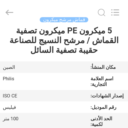
Philis
Filter
Technology
Co.,
Ltd..
قماش مرشح ميكرون
All
Rights
5 ميكرون PE ميكرون تصفية
الصفحة
Reserved.
القماش / مرشح النسيج للصناعة
الرئيسية
حقيبة تصفية السائل
منتجات
مكان المنشأ:
الصين
معلومات
اسم العلامة
Philis
عنا
التجارية:
إصدار الشهادات:
ISO CE
جولة
رقم الموديل:
فيليس
في
الحد الأدنى
100 متر
المعمل
لكمية: