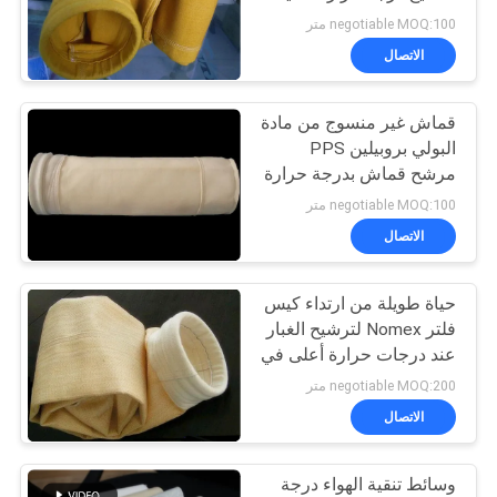
POLICY
negotiable MOQ:100 متر
الاتصال
قماش غير منسوج من مادة
البولي بروبيلين PPS
مرشح قماش بدرجة حرارة
عالية
negotiable MOQ:100 متر
الاتصال
حياة طويلة من ارتداء كيس
فلتر Nomex لترشيح الغبار
عند درجات حرارة أعلى في
فرن ذوبان الصلب
negotiable MOQ:200 متر
الاتصال
وسائط تنقية الهواء درجة