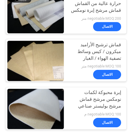
حرارة عالية من القماش
قماش مرشح إبرة نومكس
negotiable MOQ:200 متر
الاتصال
قماش ترشيح الأراميد
ميكرون / كيس وسائط
تصفية الهواء / الغبار
لصناعة الأسمنت ISO
negotiable MOQ:100 متر
الاتصال
إبرة محبوكة لكمات
نومكس مرشح قماش
مرشح بوليستر صناعي
negotiable MOQ:100 م
الاتصال