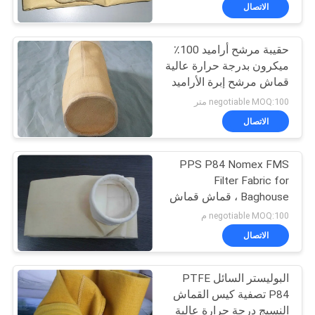
الاتصال
مراقبة
حقيبة مرشح أراميد 100٪
الجودة
ميكرون بدرجة حرارة عالية
قماش مرشح إبرة الأراميد
اتصل
negotiable MOQ:100 متر
بنا
الاتصال
PPS P84 Nomex FMS
اطلب
Filter Fabric for
اقتباس
Baghouse ، قماش قماش
بدرجة حرارة عالية
negotiable MOQ:100 م
خريطة
الاتصال
الموقع
البوليستر السائل PTFE
P84 تصفية كيس القماش
PRIVACY
النسيج درجة حرارة عالية