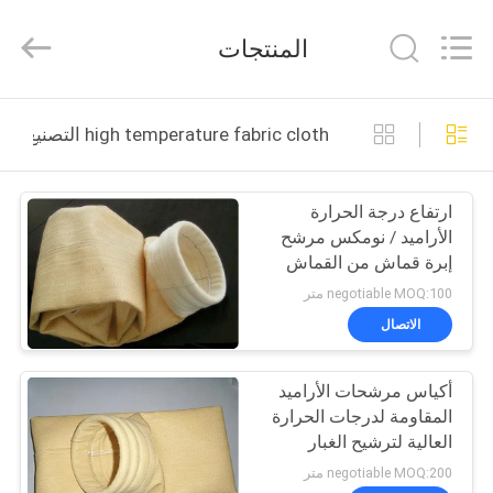
Philis
Filter
Technology
المنتجات
Co.,
Ltd..
All
Rights
الصفحة
Reserved.
high temperature fabric cloth التصنيع عبر الإنترنت
الرئيسية
ارتفاع درجة الحرارة
منتجات
الأراميد / نومكس مرشح
إبرة قماش من القماش
معلومات
لترشيح الغبار
negotiable MOQ:100 متر
عنا
الاتصال
أكياس مرشحات الأراميد
جولة
المقاومة لدرجات الحرارة
في
العالية لترشيح الغبار
الصناعي
المعمل
negotiable MOQ:200 متر