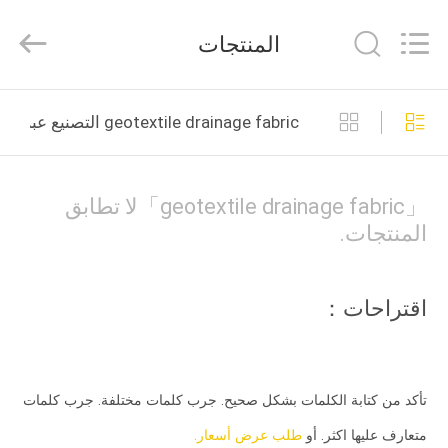
Philis
Filter
Technology
المنتجات
Co.,
Ltd..
All
Rights
الصفحة
Reserved.
geotextile drainage fabric التصنيع عبر الإنترنت
الرئيسية
منتجات
「geotextile drainage fabric」لا تطابق
المنتجات.
معلومات
عنا
اقتراحات：
جولة
في
تأكد من كتابة الكلمات بشكل صحيح. جرب كلمات مختلفة. جرب كلمات
المعمل
متعارف عليها اكثر. أو
طلب عرض أسعار.