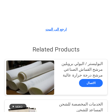
مراقبة
الجودة
ارجع الى البيت
اتصل
بنا
Related Products
اطلب
البوليستر / البولي بروبلين
اقتباس
مرشح القماش الصناعي
مرشح درجة حرارة عالية
وسائل الإعلام 108C
الاتصال
خريطة
الموقع
الخدمات المخصصة للشحن
PRIVACY
المساعد للشحن