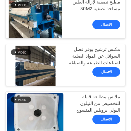
مطبخ تصفية لإزالة الطين
مساحة تصفية 80M2
الاتصال
مكبس ترشيح يوفر فصل
السوائل عن المواد الصلبة
لصناعات الطباعة والصباغة
والمسالخ وتجهيز الأغذية
الاتصال
بمساحة ترشيح كبيرة 280
متر مربع
ملابس مطابعة قابلة
للتخصيص من النيلون
البولي بروبلين المنسوج
المستخدمة في إزالة الماء
الاتصال
من الوحل