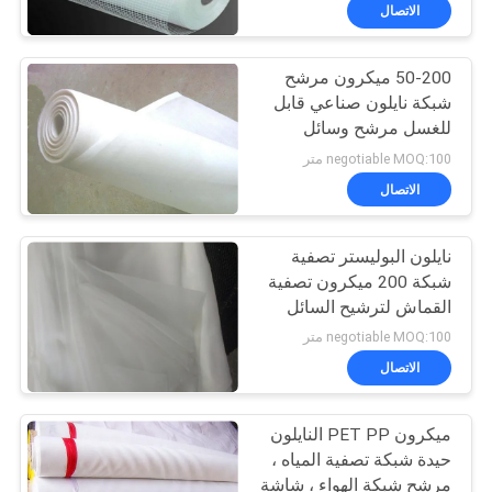
الاتصال
مراقبة
50-200 ميكرون مرشح
الجودة
شبكة نايلون صناعي قابل
للغسل مرشح وسائل
اتصل
الإعلام
negotiable MOQ:100 متر
بنا
الاتصال
نايلون البوليستر تصفية
اطلب
شبكة 200 ميكرون تصفية
اقتباس
القماش لترشيح السائل
negotiable MOQ:100 متر
خريطة
الاتصال
الموقع
ميكرون PET PP النايلون
حيدة شبكة تصفية المياه ،
PRIVACY
مرشح شبكة الهواء ، شاشة