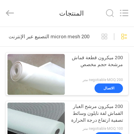
Philis
Filter
Technology
المنتجات
Co.,
Ltd..
All
Rights
الصفحة
Reserved.
200 micron mesh التصنيع عبر الإنترنت
الرئيسية
200 ميكرون قطعة قماش
منتجات
مرشحة حجم مخصص
معلومات
negotiable MOQ:200 متر
عنا
الاتصال
200 ميكرون مرشح الغبار
جولة
القماش لفة نايلون وسائط
في
تصفية ارتفاع درجة الحرارة
المعمل
negotiable MOQ:100 متر