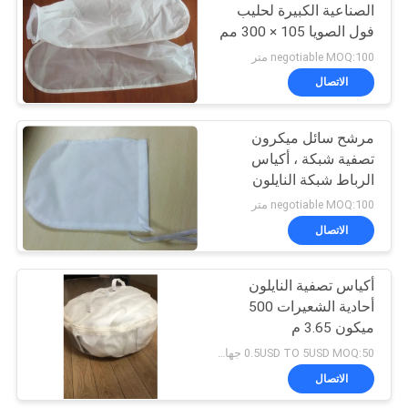
الصناعية الكبيرة لحليب
فول الصويا 105 × 300 مم
negotiable MOQ:100 متر
الاتصال
مرشح سائل ميكرون
تصفية شبكة ، أكياس
الرباط شبكة النايلون
negotiable MOQ:100 متر
الاتصال
أكياس تصفية النايلون
أحادية الشعيرات 500
ميكون 3.65 م
0.5USD TO 5USD MOQ:50 جهاز كمبيوتر شخصى
الاتصال