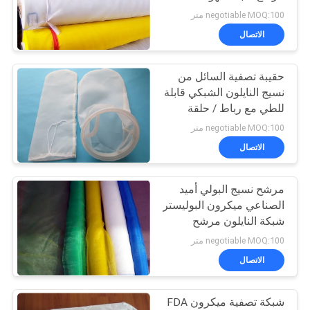
قرص المرشح ISO FDA
POLICY
negotiable MOQ:100 متر
قياسي
الاتصال
حقيبة تصفية السائل من
نسيج النايلون الشبكي قابلة
للطي مع رباط / حلقة
بلاستيكية
negotiable MOQ:100 متر
الاتصال
مرشح نسيج البولي أميد
الصناعي ميكرون البوليستر
شبكة النايلون مرشح
negotiable MOQ:100 متر
الاتصال
شبكة تصفية ميكرون FDA