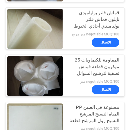
قماش فلتر بولياميدي
نايلون قماش فلتر
بولياميدي أحادي الخيوط
للعمل بالمعادن
negotiable MOQ:100 متر مربع
الاتصال
المقاومة للكيماويات 25
ميكرون قطعة قماش
تصفية لترشيح السوائل
وطول عمر الخدمة
negotiable MOQ:100 متر
الاتصال
مصنوعة في الصين PP
المياه النسيج المرشح
النسيج رول المرشح قطعة
قماش ميكرون البولي
negotiable MOQ:100 متر