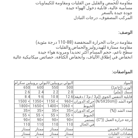
مقاومة للحمض والقليل من القليات ومقاومة للكيماويات
مسامية عالية، قابلية دخول الهواء جيدة
جودة جيدة بالسعر
المركب المصفوف، درجات التبادل
الوصف:
مقاومة درجات الحرارة المنخفضة (88-110 درجة مئوية)
مقاومة ممتازة للهيدروليز والحماض والقليات
سطح ناعم، حجم المسام أكثر تحديداً ومرونة هواء جيدة
انخفاض في إطلاق الألياف، وانخفاض الكثافة، خصائص ميكانيكية عالية
المواصفات:
المواد
البولي بروبيلين/البولي بروبيلين سكرام
الوزن ((غ/م
)
500
550
600
650
2
سمك ((ملم)
2.0
2.2
2.4
2.6
قابلية التنفس الجوي ((م3 / م3 / دقيقة)
12.6
10.8
9.6
8.4
قوة الشد ((N/5X20cm)
حركة الدوران
>960
> 1150
>1350
> 1500
الخيوط
> 1060
>1400
>1650
>1800
تمدد الشد ((%)
حركة الدوران
<35
<35
<35
<35
الخيوط
< 55
< 55
< 55
< 55
درجة حرارة العمل ((°C)
يستمر
<90
<90
<90
<90
في الحال
110
110
110
110
مضادات الحمض
ممتاز
ممتاز
ممتاز
ممتاز
مضادات القليات
ممتاز
ممتاز
ممتاز
ممتاز