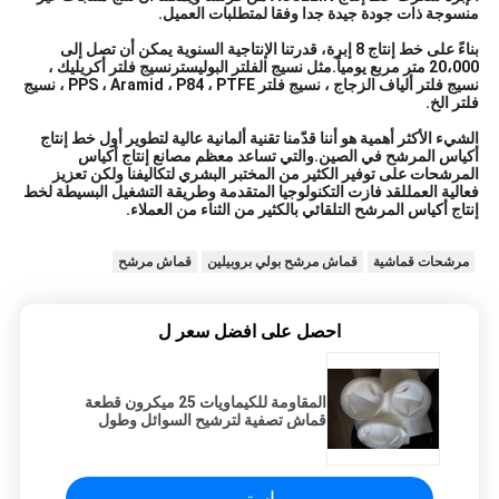
منسوجة ذات جودة جيدة جدا وفقا لمتطلبات العميل.
بناءً على خط إنتاج 8 إبرة، قدرتنا الإنتاجية السنوية يمكن أن تصل إلى
20،000 متر مربع يومياً.مثل نسيج الفلتر البوليسترنسيج فلتر أكريليك ،
نسيج فلتر ألياف الزجاج ، نسيج فلتر PPS ، Aramid ، P84 ، PTFE ، نسيج
فلتر الخ.
الشيء الأكثر أهمية هو أننا قدّمنا تقنية ألمانية عالية لتطوير أول خط إنتاج
أكياس المرشح في الصين.والتي تساعد معظم مصانع إنتاج أكياس
المرشحات على توفير الكثير من المختبر البشري لتكاليفنا ولكن تعزيز
فعالية العمللقد فازت التكنولوجيا المتقدمة وطريقة التشغيل البسيطة لخط
إنتاج أكياس المرشح التلقائي بالكثير من الثناء من العملاء.
مرشحات قماشية
قماش مرشح بولي بروبيلين
قماش مرشح
احصل على افضل سعر ل
المقاومة للكيماويات 25 ميكرون قطعة
قماش تصفية لترشيح السوائل وطول
عمر الخدمة
استمر