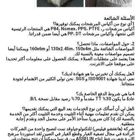
الأسئلة الشائعة
1أي نوع من أكياس المرشحات يمكنك توفيرها؟
أكياس مرشحات ر، P84، Nomex، PPS، PTFE هي المنتجات الرئيسية
التي ننتجها، وأكياس مرشحات PP، DT هي أيضا ضمن قدراتنا.
2، حول المواصفات، ماذا تحصل؟
المواصفات الشائعة مثل 130x2.45m، 150x4m أو 160x6m ويمكننا أيضا
تصميم مواصفات معينة بالنسبة لك.
هذا يعتمد على متطلبات العملاء. يمكنك الحصول على معلومات أكثر تحديدا
على موقعنا على الانترنت.
3هل يمكنك أن تخبرني ما هو شهادة لديك؟
نعم، لدينا شهادة ISO9001 و SGS. نحن نولي الكثير من الاهتمام لجودة
منتجاتنا.
4ما هي شروط الدفع الخاصة بك؟
عادةً ما يكون 30% TT مقدماً و 70% رصيد مقابل نسخة B/L.
5هل لي أن أسألك عن نوع الخدمات بعد البيع التي يمكنك تقديمها؟
يمكن أن نقدم تعليمات مهنية أثناء التثبيت وخدمة التثبيت أكثر من الخدمة
بالنسبة لك إذا كان ضروريا.سنأخذ الأمر على محمل الجد ونقدم إجابة
منطقية.
شركة (هانغتشو فيليس) للتكنولوجيا
وقد نمت لتصبح واحدة من الشركات
الرائدة في مجال تصفية الغبار وقطع الغيار في الصين.لقد استوردنا مرشح
الإبرة شعرت خط إنتاج ASSELIN من فرنسا ويمكننا أن تنتج منتجات غير