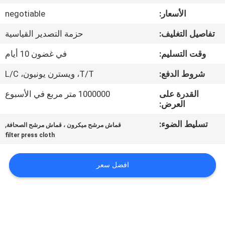
الأسعار:
negotiable
مراقبة
تفاصيل التغليف:
حزمة التصدير القياسية
الجودة
وقت التسليم:
في غضون 10 أيام
اتصل
شروط الدفع:
T/T، ويسترن يونيون، L/C
بنا
القدرة على
1000000 متر مربع في الأسبوع
العرض:
اطلب
تسليط الضوء:
,
قماش مرشح ميكرون ، قماش مرشح الصحافة
filter press cloth
اقتباس
افضل سعر
خريطة
الموقع
PRIVACY