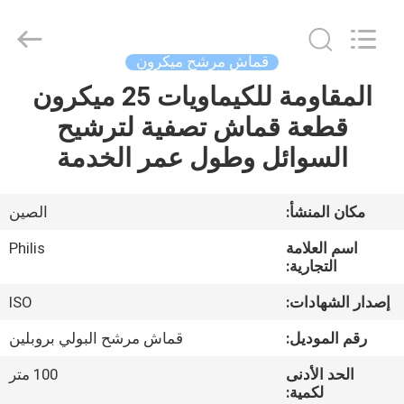
Philis
Filter
Technology
Co.,
Ltd..
قماش مرشح ميكرون
All
Rights
المقاومة للكيماويات 25 ميكرون
الصفحة
Reserved.
قطعة قماش تصفية لترشيح
الرئيسية
السوائل وطول عمر الخدمة
منتجات
مكان المنشأ:
الصين
معلومات
اسم العلامة
Philis
عنا
التجارية:
إصدار الشهادات:
ISO
جولة
رقم الموديل:
قماش مرشح البولي بروبلين
في
الحد الأدنى
100 متر
المعمل
لكمية: