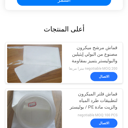
أعلى المنتجات
قماش مرشح ميكرون
مصنوع من البولي إيثيلين
والبوليستر يتميز بمقاومة
درجات الحرارة العالية
negotiable MOQ:200 مترا مربعا
وخصائص ممتازة مضادة
الاتصال
للأحماض والقلويات
قماش فلتر الميكرون
لتطبيقات طرد المياه
والزيت مادة PE / بوليستر
negotiable MOQ:100 PCS
الاتصال