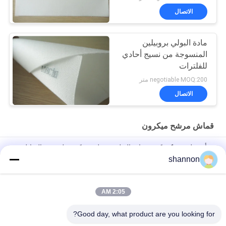
بروبلين المرشح قطعة
الاتصال
قماش
مادة البولي بروبيلين
المنسوجة من نسيج أحادي
للفلترات
negotiable MOQ:200 متر
الاتصال
قماش مرشح ميكرون
ورأى بوليستر 1 ميكرون مادة البولي بروبلين ميكرون لترشيح السائل
shannon
قماش مرشح بوليستر ميكرون يعالج بمكونات سيليكون ترشيح سائل
مضاد للكهرباء الساكنة
2:05 AM
5/10 ميكرون PE ميكرون تصفية النسيج مكافحة ساكنة لصناعة مرشح
السائل
Good day, what product are you looking for?